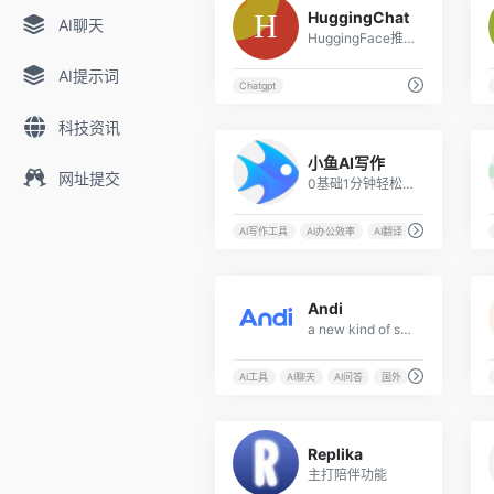
HuggingChat
AI聊天
HuggingFace推出的在线聊天机器人，基于Open Assistant模型
AI提示词
Chatgpt
科技资讯
3
小鱼AI写作
网址提交
0基础1分钟轻松写作，获得源源不断的写作灵感，让思想充分表达!
AI写作工具
AI办公效率
AI翻译
AI聊天
1
Andi
a new kind of search engine using generative AI
AI工具
AI聊天
AI问答
国外
6
Replika
主打陪伴功能