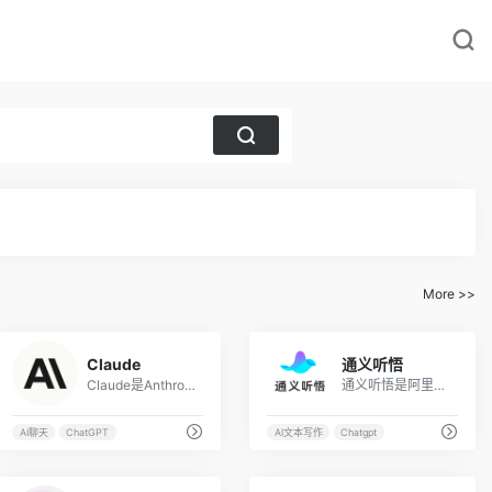
More >>
3
6
Claude
通义听悟
Claude是Anthropic推出的类ChatGPT大语言模型，也是一个AI人工智能助理，可以帮助各种行业的用户处理工作，如客户服务、法律、教练、搜索和销售。Claude可以通过聊天界面和API进行...
通义听悟是阿里云通义家族新成员，是一款聚焦于音视频内容的工作学习AI助手。内置了通义千问大模型的理解与摘要能力，结合阿里云在音频AI领域深厚的积累，可帮助用户高效地完成对...
AI聊天
ChatGPT
AI文本写作
Chatgpt
3
3