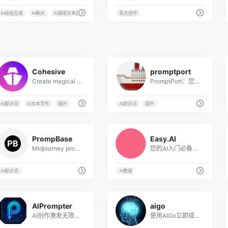
AI绘画生成
AI聊天
AI通用文本创作
英文创作
7
2
Cohesive
promptport
Create magical content with the most powerful AI editor
PromptPort：您的最佳提示词港湾！
AI提示词
AI文本写作
国外
AI提示词
国外
10
8
PrompBase
Easy.Al
Midjourney prompt Generator
您的AI入门必备网站 一站式免费AI学习文档、海量GPT/绘画Prompt描述词灵感、紧跟AI圈时事动态 ~
AI提示词
AI教程
6
2
AlPrompter
aigo
AI创作激发无限灵感，是一个为AI绘图工具服务的提示词助手
使用AIGo立即成为岗位创造力高手!