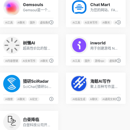
Gemsouls
Chat Mart
Gemsoul是一个AI驱动的平台，旨在将虚拟人形角色带到现实
为您的网站、FAQs和文档定制 AI 聊天机器人
AI工具
AI聊天
国外
虚拟角色
AI工具
AI文本写作
AI聊天
AI论文
6
1
树懒AI
inworld
超高性价比的智能AI工具
用于创建游戏 NPC 的生成式人工智能平台
AI内容营销
AI文本写作
AI聊天
国内
AI工具
国外
游戏npc
虚拟角色
4
6
猎研SciRadar
海鲸AI写作
SciChat|猎研SciRadar|一站式科技创新情报平台
聚上百种写作蓝本，激发创意之火，AI让工作效率飞跃升级
AI搜索
AI聊天
AI论文
AI绘画生成
AI聊天
AI通用文本创作
7
白昼降临
白昼科技公司开发的产品，同时支持150种GPT工具模型和Midjourney绘图