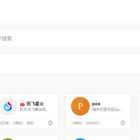
3
2
讯飞星火
poe
T
科大讯飞推出的类ChatGPT的讯飞星火认知大模型
国外问答社区Quora推出的AI问答机器人工具，集成了ChatGPT/GPT-4、Claude+及其多个竞品l
AI工具
AI聊天
国内
AI聊天
ChatGPT
7
3