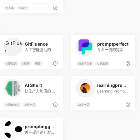
AI工具
AI聊天
8
10
GitFluence
promptperfect
人工智能驱动的解决方案，帮助您快速找到正确的命令。
专业一流的提示词工程开发工具
AI提示词
AI聊天
国外
AI提示指令
AI提示词
3
5
AI Short
learningprompt
让生产力加倍的 AI 快捷指令
Learning Prompt是一个ChatGPT学习导航
AI提示指令
AI提示词
AI提示词
3
promptingguide
关注提示词开发和优化,帮助用户将大语言模型(Large LanguageModel, LLM)用于各场景和研究领域