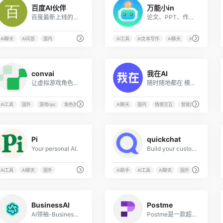
百度AI伙伴
万能小in
百度最新上线的AI搜索对话工具，小范围公测
论文、PPT、作业报告,只需要一键,万能小in就能帮你完成~还有更多Al助手等你解锁!
AI聊天
AI问答
国内
AI工具
AI文本写作
AI聊天
AI论文
6
2
convai
我在AI
让虚拟游戏角色更智能的对话AI人工智能平台
随时随地都在 模拟真实的情感交互体验
AI工具
国外
游戏npc
角色创造
AI聊天
国内
情感交互
智能体
7
9
Pi
quickchat
Your personal ΑΙ.
Build your custom ‍AI Assistants, have control over their responses
AI工具
AI聊天
国外
AI助手
AI工具
AI聊天
国外
10
9
BusinessAI
Postme
AI领袖-BusinessAI引领人工智能时代的革新者
Postme是一款超级强大的AI写作工具,可以帮助您快速生成高质量、原创的英文营销文案,助您征服全球市场。