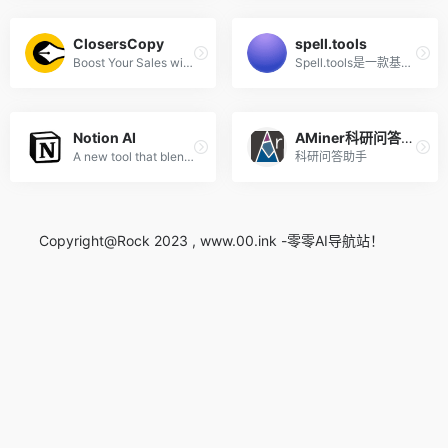
ClosersCopy
spell.tools
Boost Your Sales with SEO Optimized Blogs and Irresistible Marketing Copy
Spell.tools是一款基于人工智...
Notion AI
AMiner科研问答助手
A new tool that blends your everyday work apps into one. It&#x27;s the all-in-one workspace for you and your team.
科研问答助手
Copyright@Rock 2023 , www.00.ink -零零AI导航站！