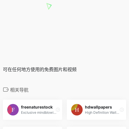
可在任何地方使用的免费图片和视频
相关导航
freenaturestock
hdwallpapers
Exclusive mindblowing freebies for designers and developers
High Definition Wallpapers & Desktop Backgrounds