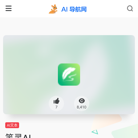
7
8,410
AI文本
笔灵AI