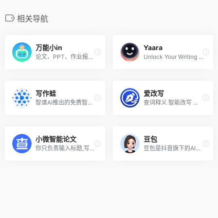
相关导航
万能小in
Yaara
论文、PPT、作业报告,只需要一键,万能小in就能帮你完成~还有更多Al助手等你解锁!
Unlock Your Writing Potential
写作蛙
爱改写
智谱AI推出的免费智能写作工具
查词释义 智能改写 原创度检测 文稿纠错
小微智能论文
豆包
你只负责输入标题,写论文的这100小时,小微来帮你节省
豆包是抖音旗下的Al产品,帮助自媒体/上班族/生等人群提高工作效率.