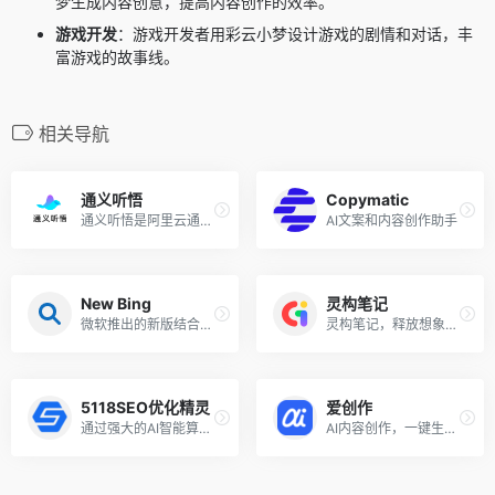
梦生成内容创意，提高内容创作的效率。
游戏开发
：游戏开发者用彩云小梦设计游戏的剧情和对话，丰
富游戏的故事线。
相关导航
通义听悟
Copymatic
通义听悟是阿里云通义家族新成员，是一款聚焦于音视频内容的工作学习AI助手。内置了通义千问大模型的理解与摘要能力，结合阿里云在音频AI领域深厚的积累，可帮助用户高效地完成对...
AI文案和内容创作助手
New Bing
灵构笔记
微软推出的新版结合了ChatGPT功能的必应
灵构笔记，释放想象，记录一切
5118SEO优化精灵
爱创作
通过强大的AI智能算法将任何文章进行在线原创检测,变成另外一篇独一无二的文章，并集成原创度检查工具，使您的文章在搜索引擎和新媒体获得大量流量排名
AI内容创作，一键生成文章、营销文本、配图与短视频等多类型内容