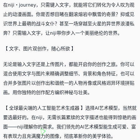
在niji・journey，只需键入文字，就能将它们转化为令人叹为观
止的动漫画面。你是否想目睹在翻滚熔岩中飘雪的奇景？抑或见
识世界上最萌的战斗女仆？甚至一场穿越至火星的异世界浪漫私
奔？只需输入文字，让niji带你步入一个美丽绝伦的世界。
【 文字、图片双创作，随心所欲 】
无论是输入文字还是上传图片，都能开启你的创作之旅。你可以
混合使用文字与图片来精确调整细节、背景和角色特征，也可以
合并多张图片以创作出和谐统一的人物肖像或风格迥异环境拼贴
画。用你独特的创作配方编织神秘与壮美。
【 全球最尖端的人工智能艺术生成器 】选择AI艺术模型，当然就
要选最好的。在niji，无需长篇累牍的文字描述也能得到惊艳的画
面——niji理解你的需求。我们领先的AI艺术模型能生成可爱、富
有表现力且充满魔力的图像，彻底革新你的美学体验。