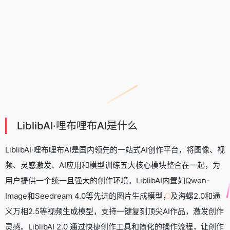
LiblibAI·哩布哩布AI是什么
LiblibAI·哩布哩布AI是国内领先的一站式AI创作平台，将
图像
、
视
频
、灵感激发、AI应用和模型训练五大核心模块整合在一起，为
用户提供一个统一且强大的创作环境。LiblibAI内置如
Qwen-
Image
和
Seedream 4.0
等先进的图片生成模型，及
海螺2.0
和
通
义万相2.5
等视频生成模型，支持一键复刻顶尖AI作品，激发创作
灵感。LiblibAI 2.0 通过快捷创作工具和简化的操作流程，让创作