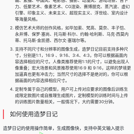
画、素描、中国风、电影感、摄影、动漫风、游戏场景、吉卜
力、低聚艺术、像素艺术、CG渲染、赛博朋克、蒸汽波、虚幻
引擎、印象主义、未来主义、超现实主义、浮世绘、室内设计
等海量风格。
模仿艺术大师的创作风格，如毕加索、梵高、莫奈、丰子恺、
永井博、保罗·塞尚、托马斯·科尔、约翰·哈利斯、马克·西莫内
蒂、托马斯·金凯德、西尔文·塞瑞尔等。
支持不同尺寸和分辨率的图像生成，造梦日记目前支持多种尺
寸，分别是1:1，16:9 、9:16、3:4、4:3，你可以根据画面内
容选择相应的尺寸。人像类推荐使用1:1的尺寸，以避免出现人
像重叠；宏大场景和风景推荐使用16:9 和 9:16，这样的梦境更
加逼真也更有冲击力；当然尺寸的选择不是绝对的，你可以根
据画面的内容选择相应尺寸。
定制专属于自己的模型，用户可上传对应要求的图像后训练生
成限定款图片或自推理生成图片，定制模型的训练时间与上传
的训练图片数量相关，一般情况下，大约需要30分钟。
如何使用造梦日记
造梦日记的使用操作简单，生成图像快，支持中英文输入提示