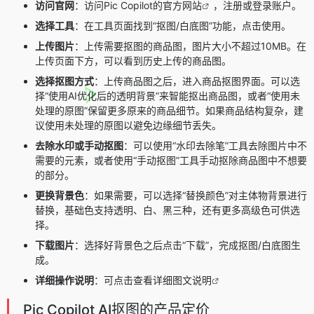
访问官网
：访问Pic Copilot的
官方网站
，注册或登录账户。
选择工具
：在工具页面找到“抠图/白底图”功能，点击使用。
上传图片
：上传需要抠图的商品图，图片大小不超过10MB。在
上传页面下方，可以看到历史上传的商品图。
选择抠图方式
：上传商品图之后，进入商品抠图界面。可以选
择“使用AI优化后的透明背景”来智能抠出商品图，或者“使用未
处理的原图”保留更多原来的商品细节。如果商品结构复杂，建
议使用未处理的原图以避免边缘细节丢失。
去除水印或手动抠图
：可以使用“水印去除笔”工具去除图片中不
需要的元素，或者使用“手动抠图”工具手动抠除商品图中不想要
的部分。
更换背景色
：如果需要，可以选择“替换颜色”对主体物背景进行
替换，基础色支持透明、白、黑三种，还有更多高级色可供选
择。
下载图片
：选择好背景色之后点击“下载”，完成抠图/白底图生
成。
详细操作说明
：
可点击查看详细图文说明
Pic Copilot AI抠图的产品定价