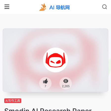
7
2,265
AI写作工具
Smodin AI Research Paper