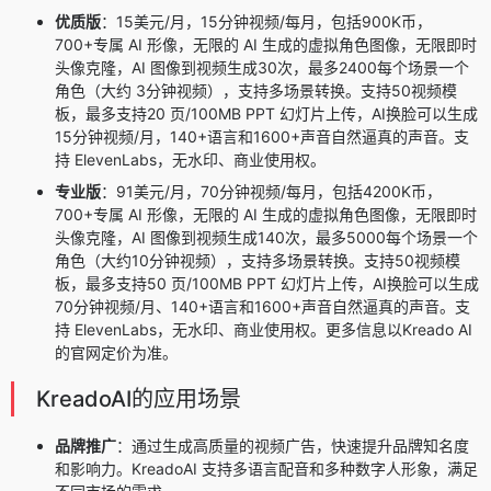
优质版
：15美元/月，15分钟视频/每月，包括90
0
K币，
7
00+专属
AI 形像，无限的 AI 生成的虚拟角色图像，无限即时
头像克隆，AI 图像到视频生成30次，最多
2400
每个场景一个
角色（大约 3分钟视频），支持多场景转换。支持5
0
视频模
板，最多支持
20 页
/100MB PPT 幻灯片上传，AI换脸可以生成
15
分钟视频/月，
140+
语言和
1600+
声音自然逼真的声音。支
持 ElevenLabs，无水印、商业使用权。
专业版
：91美元/月，70分钟视频/每月，包括420
0
K币，
7
00+专属
AI 形像，无限的 AI 生成的虚拟角色图像，无限即时
头像克隆，AI 图像到视频生成140次，最多50
00
每个场景一个
角色（大约10分钟视频），支持多场景转换。支持5
0
视频模
板，最多支持5
0 页
/100MB PPT 幻灯片上传，AI换脸可以生成
70分钟视频/月、
140+
语言和
1600+
声音自然逼真的声音。支
持 ElevenLabs，无水印、商业使用权。更多信息以Kreado AI
的官网定价为准。
KreadoAI的应用场景
品牌推广
：通过生成高质量的视频广告，快速提升品牌知名度
和影响力。KreadoAI 支持多语言配音和多种数字人形象，满足