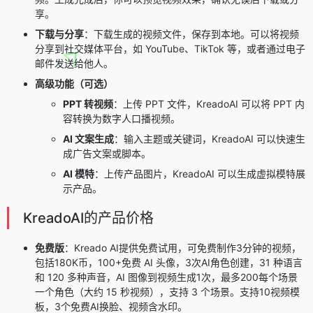
享。
下载与分享
：下载生成的视频文件，保存到本地。可以将视频
分享到社交媒体平台，如 YouTube、TikTok 等，或者通过电子
邮件发送给他人。
高级功能（可选）
PPT 转视频
：上传 PPT 文件，KreadoAI 可以将 PPT 内
容转换为数字人口播视频。
AI 文案生成
：输入主题或关键词，KreadoAI 可以快速生
成广告文案或脚本。
AI 模特
：上传产品图片，KreadoAI 可以生成虚拟模特展
示产品。
KreadoAI的产品价格
免费版
：Kreado AI提供免费试用，可免费制作3分钟的视频，
包括
180
K币，
100+
免费 AI 头像，3次AI角色创建，31 种语言
和 120 多种声音，AI 图像到视频生成
1
次，最多
200
每个场景
一个角色（大约 15 秒视频），支持 3 个场景。支持
10
视频模
板，3个免费AI换脸、视频含水印。