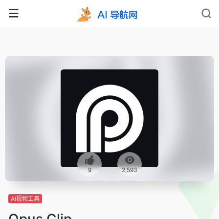
9
2,593
AI视频工具
Opus Clip