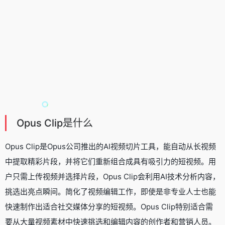
Opus Clip是什么
Opus Clip是Opus公司推出的
AI视频切片工具
，能自动从长视频
中提取精彩片段，并将它们重新组合成具有吸引力的短视频。用
户只需上传视频并选择片段，Opus Clip会利用AI技术分析内容，
挑选出亮点瞬间。简化了视频编辑工作，即使是非专业人士也能
快速制作出适合社交媒体分享的短视频。Opus Clip特别适合需
要从大量视频素材中快速挑选和编辑内容的创作者和营销人员。