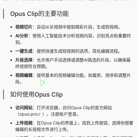
Opus Clip的主要功能
视频切片
：自动从长视频中提取精彩片段，生成短视频。
AI分析
：使用人工智能技术分析视频内容，识别亮点和重要时
刻。
一键生成
：提供快速生成短视频的选项，简化编辑流程。
片段选择
：允许用户手动选择或调整AI挑选的片段，以确保最
终视频符合预期。
视频编辑
：提供基本的视频编辑功能，如裁剪、排序和调整片
段。
如何使用Opus Clip
访问网站
：打开浏览器，访问Opus Clip的官方网站
（
opus.pro
），注册账户登录。
上传视频
：在Opus Clip的界面上，找到上传按钮，选择你想要
编辑的长视频文件进行上传。