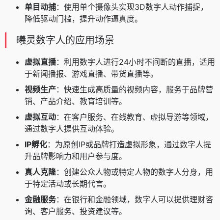
单目动捕
：使用单个摄像头实现3D数字人动作捕捉，
降低驱动门槛，提升动作逼真度。
曦灵数字人的应用场景
虚拟直播
：利用数字人进行24小时不间断的直播，适用
于新闻播报、游戏直播、带货直播等。
视频生产
：快速生成高质量的视频内容，服务于品牌营
销、产品介绍、教育培训等。
虚拟互动
：在客户服务、在线教育、虚拟导游等领域，
通过数字人提供互动体验。
IP孵化
：为原创IP或品牌打造虚拟形象，通过数字人提
升品牌影响力和用户参与度。
真人克隆
：创建公众人物或特定人物的数字人分身，用
于特定活动或长期代言。
金融服务
：在银行和金融领域，数字人可以提供理财咨
询、客户服务、投资建议等。