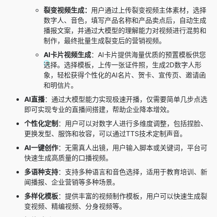
裂变视频生成
：
用户通过上传裂变视频主体素材，选择
数字人、音色，填写产品名称和产品卖点后，自动生成
播报文案，并通过大模型的理解能力对视频进行混剪和
制作，最终批量生成裂变后的营销视频。
AI卡片视频生成
：AI卡片提供海量优质的预置模板供您
选择。选择模板，上传一张证件照，生成2D数字人形
象，轻松获得个性化的AI名片、贺卡、宣传页、邀请函
和明信片。
AI直播
：通过大模型能力实现极速开播，仅需要简单几步点选
即可实现专业的直播间搭建，帮助企业降本增效。
个性化定制
：用户可以对数字人进行多维度调整，包括捏脸、
更换发型、服饰和妆容，可以通过TTS技术定制声音。
AI一键创作
：无需真人出镜，用户输入脚本或关键词，平台可
快速生成高质量的口播视频。
多语种支持
：支持多种语言和音色选择，适用于教育培训、新
闻播报、企业营销等多种场景。
多样化模板
：提供丰富的视频制作模板，用户可以快速生成裂
变视频、精编视频、分身视频等。