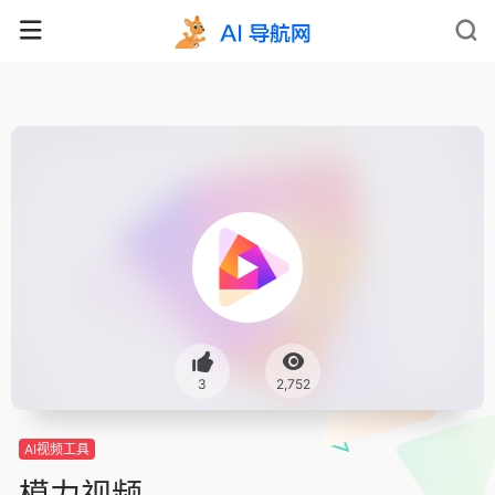
3
2,752
AI视频工具
模力视频