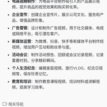
电商视频制作
：为电商平台制作吸引人的产品展示视
频，提升商品的视觉效果和购买转化率。
企业宣传
：创建企业宣传片，展示公司文化、服务和产
品，增强品牌形象。
广告营销
：设计和制作广告视频，用于社交媒体、电视
或网络平台，吸引潜在客户。
新媒体运营
：为微博、抖音、快手等新媒体平台制作短
视频，增加用户互动和粉丝参与度。
活动会议
：制作活动预告、回顾或会议记录视频，记录
重要时刻，分享精彩瞬间。
个人生活纪念
：编辑家庭视频、旅行VLOG、纪念日视
频等，保存珍贵记忆。
教育和培训
：制作教育课程视频、培训材料或讲解视
频，提高学习效率。
相关导航