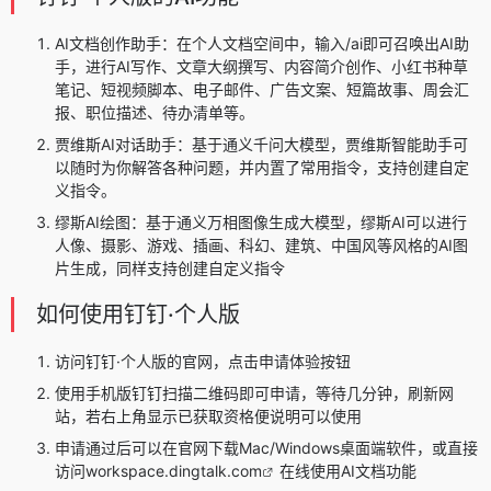
AI文档创作助手：在个人文档空间中，输入/ai即可召唤出AI助
手，进行AI写作、文章大纲撰写、内容简介创作、小红书种草
笔记、短视频脚本、电子邮件、广告文案、短篇故事、周会汇
报、职位描述、待办清单等。
贾维斯AI对话助手：基于
通义千问
大模型，贾维斯智能助手可
以随时为你解答各种问题，并内置了常用指令，支持创建自定
义指令。
缪斯AI绘图：基于
通义万相
图像生成大模型，缪斯AI可以进行
人像、摄影、游戏、插画、科幻、建筑、中国风等风格的
AI图
片生成
，同样支持创建自定义指令
如何使用钉钉·个人版
访问钉钉·个人版的官网，点击申请体验按钮
使用手机版钉钉扫描二维码即可申请，等待几分钟，刷新网
站，若右上角显示已获取资格便说明可以使用
申请通过后可以在官网下载Mac/Windows桌面端软件，或直接
访问
workspace.dingtalk.com
在线使用AI文档功能