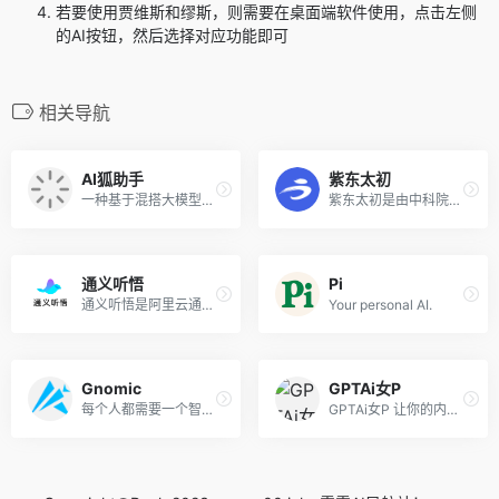
若要使用贾维斯和缪斯，则需要在桌面端软件使用，点击左侧
的AI按钮，然后选择对应功能即可
相关导航
AI狐助手
紫东太初
一种基于混搭大模型的对话系统
紫东太初是由中科院自动化所...
通义听悟
Pi
通义听悟是阿里云通义家族新成员，是一款聚焦于音视频内容的工作学习AI助手。内置了通义千问大模型的理解与摘要能力，结合阿里云在音频AI领域深厚的积累，可帮助用户高效地完成对...
Your personal ΑΙ.
Gnomic
GPTAi女P
每个人都需要一个智能体，你想要哪一款....
GPTAi女P 让你的内容 更具创造性