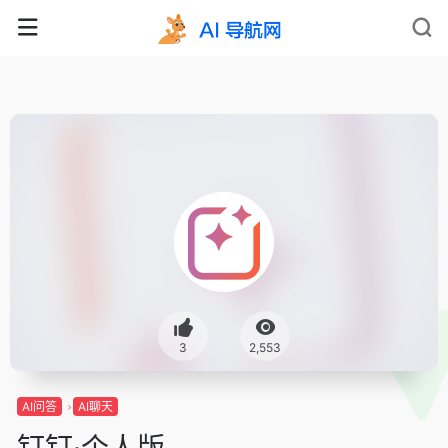
3
2,553
AI问答
AI聊天
钉钉·个人版