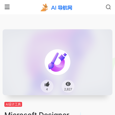
4
2,827
AI设计工具
Microsoft Designer