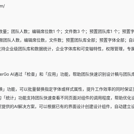
om/
量；团队人数；编辑席位数1 个；文件数3 个；预置团队库1 个；预置
年；不限团队人数，编辑席位数，文件数；预置团队库全部；预置字体全部；
年；支持企业级团队库和数据统计，企业字体库和可变轴特性，权限管理，
sterGo AI通过「检查」和「应用」功能，帮助团队快速识别设计稿与
换」功能，可以批量替换指定字体或样式属性，提升工作效率的同时保证
o AI的「统计」功能支持团队快速查看不同页面对组件的调用程度，帮助优
AI实验室提供的AI解决方案，可以根据已有的界面设计创建设计组件，自动