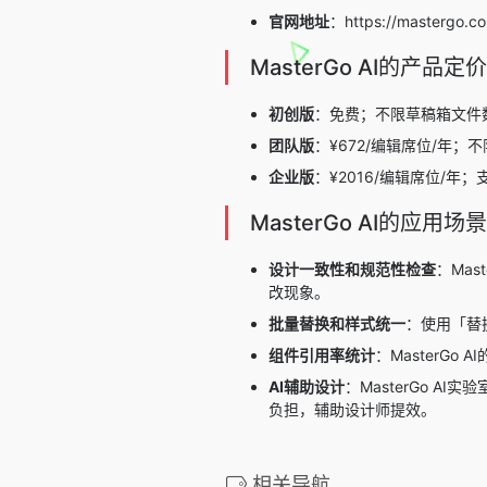
官网地址
：https://mastergo.c
MasterGo AI的产品定价
初创版
：免费；不限草稿箱文件数
团队版
：¥672/编辑席位/
企业版
：¥2016/编辑席位/
MasterGo AI的应用场景
设计一致性和规范性检查
：Ma
改现象。
批量替换和样式统一
：使用「替
组件引用率统计
：MasterG
AI辅助设计
：MasterGo 
负担，辅助设计师提效。
相关导航