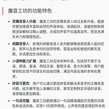
魔音工坊的功能特色
至臻发音人升级
：魔音工坊的至臻发音人经过全新升级，能提
供更加情感丰富和自然的声音体验。语调起伏、语速控制和情
感渲染都经过精心调整，合成的声音不仅逼真自然，而且充满
生命力和情感色彩。
闲聊发音人
：新增的闲聊发音人系列能够精准再现真人般的叹
息、笑声以及思考时的自然停顿，营造出轻松愉悦的聊天氛
围，对话更加生动和真实。
小语种能力扩展
：魔音工坊支持多种外语，包括但不限于法
语、德语、泰语、西班牙语、葡萄牙语、意大利语等，用户能
够轻松实现不同语言的自由切换，满足内容出海的本地化需
求。
拼音可更改
：用户可以通过更改拼音来解决多音字的正确发音
问题，给生僻字加上准确的注音，甚至定制特定词语的读音，
语音输出更加精准。
一句话克隆
：魔音工坊能够通过一句话精准捕捉并克隆任何音
色和说话风格，实现1:1的原声再现，让声音克隆变得前所未有