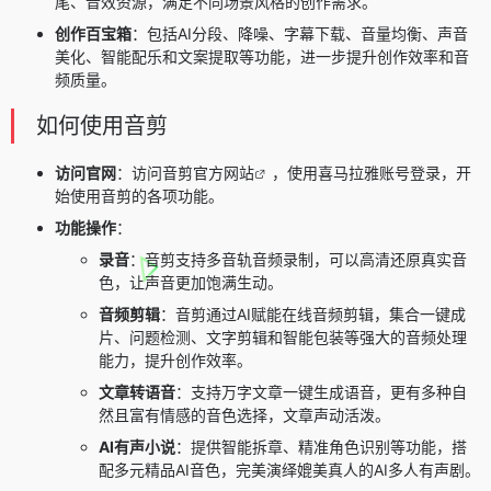
尾、音效资源，满足不同场景风格的创作需求。
创作百宝箱
：包括AI分段、降噪、字幕下载、音量均衡、声音
美化、智能配乐和文案提取等功能，进一步提升创作效率和音
频质量。
如何使用音剪
访问官网
：访问音剪
官方网站
，使用喜马拉雅账号登录，开
始使用音剪的各项功能。
功能操作
：
录音
：音剪支持多音轨音频录制，可以高清还原真实音
色，让声音更加饱满生动。
音频剪辑
：音剪通过AI赋能在线音频剪辑，集合一键成
片、问题检测、文字剪辑和智能包装等强大的音频处理
能力，提升创作效率。
文章转语音
：支持万字文章一键生成语音，更有多种自
然且富有情感的音色选择，文章声动活泼。
AI有声小说
：提供智能拆章、精准角色识别等功能，搭
配多元精品AI音色，完美演绎媲美真人的AI多人有声剧。