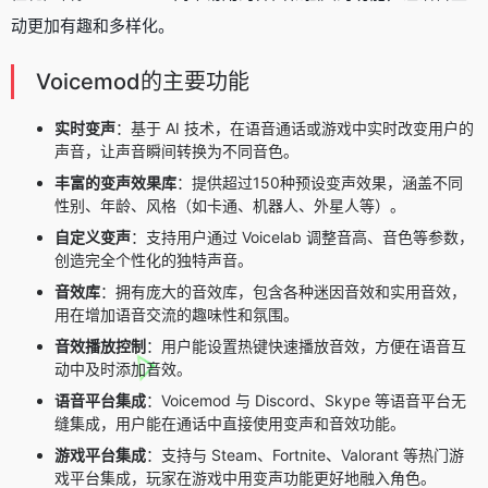
动更加有趣和多样化。
Voicemod的主要功能
实时变声
：基于 AI 技术，在语音通话或游戏中实时改变用户的
声音，让声音瞬间转换为不同音色。
丰富的变声效果库
：提供超过150种预设变声效果，涵盖不同
性别、年龄、风格（如卡通、机器人、外星人等）。
自定义变声
：支持用户通过 Voicelab 调整音高、音色等参数，
创造完全个性化的独特声音。
音效库
：拥有庞大的音效库，包含各种迷因音效和实用音效，
用在增加语音交流的趣味性和氛围。
音效播放控制
：用户能设置热键快速播放音效，方便在语音互
动中及时添加音效。
语音平台集成
：Voicemod 与 Discord、Skype 等语音平台无
缝集成，用户能在通话中直接使用变声和音效功能。
游戏平台集成
：支持与 Steam、Fortnite、Valorant 等热门游
戏平台集成，玩家在游戏中用变声功能更好地融入角色。