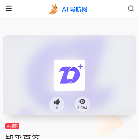
6
3,084
AI搜索
知乎直答