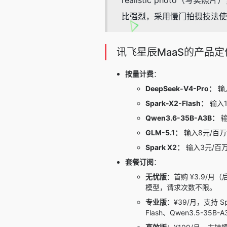
realistic phot
比强烈，采用慢门拍摄技法使
讯飞星辰MaaS的产品定
按量计费
：
DeepSeek-V4-Pro：
输入
Spark-X2-Flash：
输入1
Qwen3.6-35B-A3B：
输
GLM-5.1：
输入8元/百万t
Spark X2：
输入3元/百万t
套餐订阅
：
无忧版
：首购 ¥3.9/月（后续
模型，请求次数不限。
专业版
：¥39/月，支持 Spa
Flash、Qwen3.5-35B