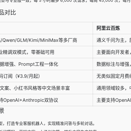
型与专业版一致，每 5 小时最多 6,000 次请求，每周 45,000 次，每月 9
竞品对比
阿里云百炼
/Qwen/GLM/Kimi/MiniMax等多厂商
通义千问为主，
业精调双模式，零基础可用
主要面向开发者
据增强、Prompt工程一体化
数据标注与增强
n编码订阅（¥3.9/月起）
无类似固定月费
文案、小红书风格等中文场景丰富
通用领域较多，
支持OpenAI+Anthropic双协议
主要支持OpenA
景
型，打造专业客服机器人，实现精准问答与多轮对话。