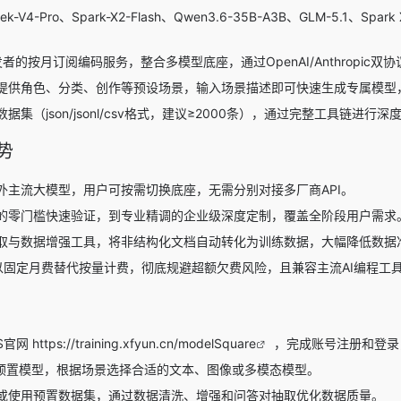
ek-V4-Pro
、
Spark-X2-Flash
、
Qwen3.6-35B-A3B
、
GLM-5.1
、
Spark 
者的按月订阅编码服务，整合多模型底座，通过OpenAI/Anthropic双
提供角色、分类、创作等预设场景，输入场景描述即可快速生成专属模型
据集（json/jsonl/csv格式，建议≥2000条），通过完整工具链进
势
外主流大模型，用户可按需切换底座，无需分别对接多厂商API。
的零门槛快速验证，到专业精调的企业级深度定制，覆盖全阶段用户需求
取与数据增强工具，将非结构化文档自动转化为训练数据，大幅降低数据
Plan以固定月费替代按量计费，彻底规避超额欠费风险，且兼容主流AI编程工
S官网
https://training.xfyun.cn/modelSquare
，完成账号注册和登录，
+预置模型，根据场景选择合适的文本、图像或多模态模型。
或使用预置数据集，通过数据清洗、增强和问答对抽取优化数据质量。