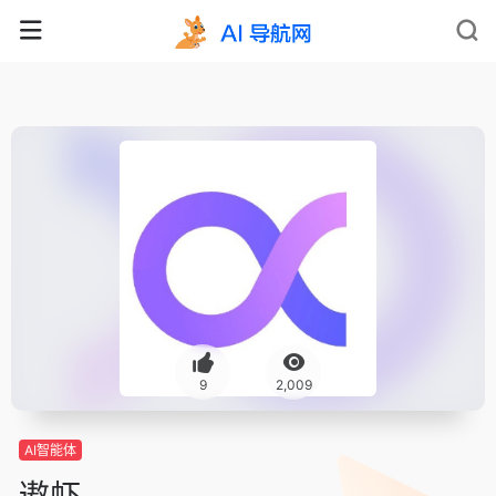
9
2,009
AI智能体
遨虾