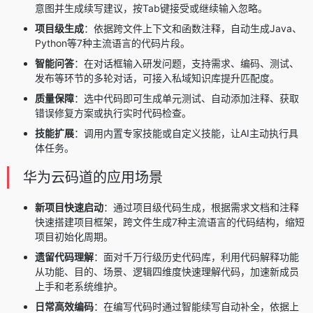
意图并生成续写建议，按Tab键接受或继续输入忽略。
项目级生成
：依据跨文件上下文和函数注释，自动生成Java、
Python等7种主流语言的代码片段。
智能问答
：在对话框输入研发问题，支持需求、编码、测试、
发布等环节的多轮对话，可接入私域知识库提升匹配度。
质量保障
：选中代码即可生成单元测试、自动添加注释、获取
错误修复方案或执行实时代码检查。
技能扩展
：调用内置专家技能或自定义技能，让AI主动执行具
体任务。
华为云码道的应用场景
新项目快速启动
：通过项目级代码生成，根据需求文档和注释
快速搭建项目框架，跨文件生成7种主流语言的代码结构，缩短
项目初始化周期。
遗留代码理解
：面对千万行级历史代码库，利用代码解释功能
从功能、目的、场景、逻辑四维度快速理解代码，加速新成员
上手和老系统维护。
日常高效编码
：在编写代码时通过智能续写自动补全，依据上