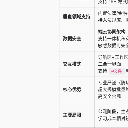
支持 16+ 
内置法律/金融等
垂直领域支持
接入法规库、
端云协同架构
数据安全
支持一体机私
敏感数据可完
导航区+工作
交互模式
三合一界面
支持
@文件
专业严谨（防
核心优势
超大规模批量
高安全合规
公测阶段，生
主要局限
学习成本相对