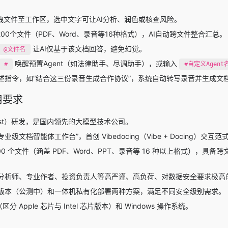
拽文件至工作区，选中文字可让AI分析、润色或核查风险。
00个文件（PDF、Word、录音等16种格式），AI自动跨文件整合汇总。
让AI仅基于该文档回答，避免幻觉。
@文件名
唤醒预置Agent（如法律助手、尽调助手），或输入
#
#自定义Agent
述指令，如”结合这三份录音生成合作协议”，系统自动转写录音并生成文
用要求
Best）研发，是国内领先的大模型技术公司。
的专业级文档智能体工作台”，首创 Vibedocing（Vibe + Docing）交互范
0 个文件（涵盖 PDF、Word、PPT、录音等 16 种以上格式），具备
分析师、专业作者、投资负责人等高严谨、高负荷、对数据安全要求极高
云端版本（公测中）和一体机私有化部署两种方案，满足不同安全级别需求。
分 Apple 芯片与 Intel 芯片版本）和 Windows 操作系统。