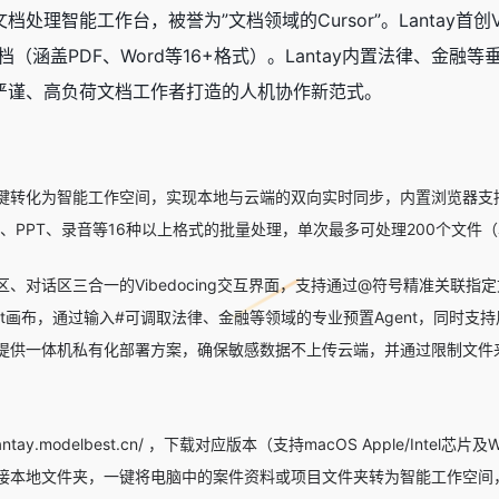
文档处理智能工作台，被誉为”文档领域的Cursor”。Lantay首
（涵盖PDF、Word等16+格式）。Lantay内置法律、金融等
等高严谨、高负荷文档工作者打造的人机协作新范式。
键转化为智能工作空间，实现本地与云端的双向实时同步，内置浏览器支
rd、PPT、录音等16种以上格式的批量处理，单次最多可处理200个文件
、对话区三合一的Vibedocing交互界面，支持通过@符号精准关联
nt画布，通过输入#可调取法律、金融等领域的专业预置Agent，同时支持
提供一体机私有化部署方案，确保敏感数据不上传云端，并通过限制文件
/lantay.modelbest.cn/ ，下载对应版本（支持macOS Apple/Inte
接本地文件夹，一键将电脑中的案件资料或项目文件夹转为智能工作空间