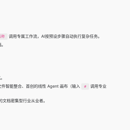
调用专属工作流，AI按预设步骤自动执行复杂任务。
名称
档。
式。
跨文件智能整合、首创的线性 Agent 画布（输入
调用专业
#
的文档密集型行业从业者。