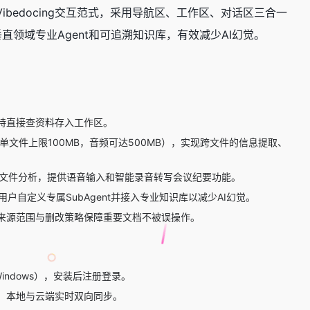
创Vibedocing交互范式，采用导航区、工作区、对话区三合一
垂直领域专业Agent和可追溯知识库，有效减少AI幻觉。
持直接查资料存入工作区。
（单文件上限100MB，音频可达500MB），实现跨文件的信息提取、
指定文件分析，提供语音输入和智能录音转写会议纪要功能。
用户自定义专属SubAgent并接入专业知识库以减少AI幻觉。
来源范围与删改策略保障重要文档不被误操作。
l芯片及Windows），安装后注册登录。
，本地与云端实时双向同步。