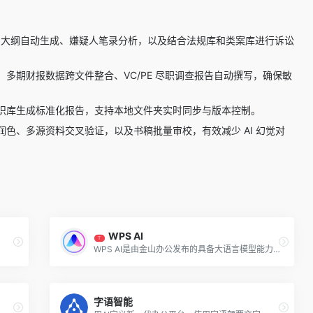
庭审大纲自动生成、嫌疑人笔录分析，以及结合法规库和类案库进行诉讼
、多期财报数据跨文件整合、VC/PE 尽职调查报告自动撰写，确保敏
识库生成标准化报告，支持本地文件夹实时同步与版本控制。
色、多源资料交叉验证，以及书稿批量审校，有效减少 AI 幻觉对
WPS AI
T
WPS AI是由金山办公发布的具备大语言模型能力的人工智能应用，为用户提供智能文档写作、阅读理解和问答、智能人机交互的能力。作为WPS办公套件的重要组成部分，WPS AI将与WPS其他...
字语智能