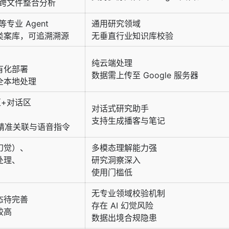
格式跨文件整合分析
专业 Agent
通用研究领域
类案库，可追溯溯源
无垂直行业知识库校验
纯云端处理
有化部署
数据需上传至 Google 服务器
全本地处理
区+对话区
对话式研究助手
支持生成播客与笔记
精准关联与语音指令
幻觉）、
多模态理解能力强
处理、
研究洞察深入
使用门槛低
无专业领域校验机制
态待完善
存在 AI 幻觉风险
较高
数据出境合规隐患