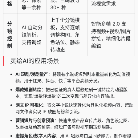
格
流视觉需求
等十余种
30+ 种
上千个分镜模
分
智能多帧 2.0 支
AI 自动分
板，支持逐帧
镜
持视频+视频/图片
镜解析，
调整构图、角
控
拼接，精细化片段
支持调整
色站位、静态
制
编辑
转动态
灵绘AI的应用场景
AI 短剧/漫剧量产
：将现有小说或短剧剧本批量转化为动漫视
频，用于红果、抖音、快手等平台高频分发。
爆款短剧转绘
：把已验证的真人爆款短剧一键转绘为动漫版
本，实现”爆款转爆款”的二次变现与差异化内容输出。
网文 IP 可视化
：将文字小说快速转化为具象化视频内容，帮助
网文作者实现 IP 破圈与粉丝引流。
营销短片与创意预演
：快速生成产品宣传片段、角色设定图、
故事板及动态预演，缩短广告与影视前期策划周期。
虚拟角色/数字人内容
：用 AI 唱歌与口型同步能力，制作虚拟