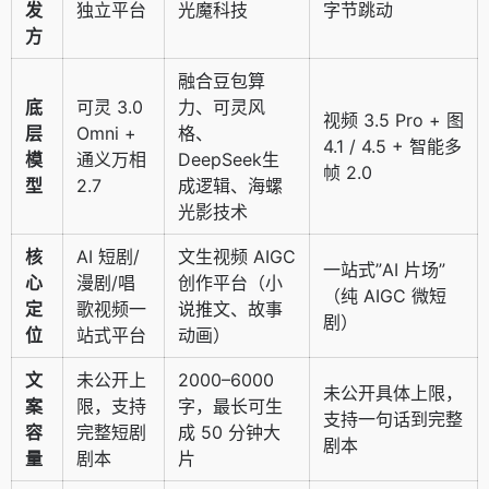
发
独立平台
光魔科技
字节跳动
方
融合豆包算
底
可灵 3.0
力、可灵风
视频 3.5 Pro + 图
层
Omni +
格、
4.1 / 4.5 + 智能多
模
通义万相
DeepSeek生
帧 2.0
型
2.7
成逻辑、海螺
光影技术
核
AI 短剧/
文生视频 AIGC
一站式”AI 片场”
心
漫剧/唱
创作平台（小
（纯 AIGC 微短
定
歌视频一
说推文、故事
剧）
位
站式平台
动画）
文
未公开上
2000–6000
未公开具体上限，
案
限，支持
字，最长可生
支持一句话到完整
容
完整短剧
成 50 分钟大
剧本
量
剧本
片