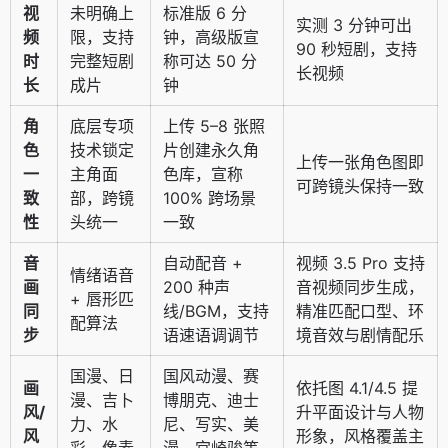
视
未明确上
标准版 6 分
实测 3 分钟可出
频
限，支持
钟，高级版宣
90 秒短剧，支持
时
完整短剧
称可达 50 分
长视频
长
成片
钟
角
底层专项
上传 5–8 张照
色
技术锁定
片创建永久角
上传一张角色图即
一
主角面
色库，宣称
可跨镜头保持一致
致
部，跨镜
100% 跨场景
性
头统一
一致
音
自动配音 +
视频 3.5 Pro 支持
情绪语音
画
200 种声
音视频同步生成，
+ 唇形匹
同
线/BGM，支持
精准匹配口型、环
配算法
步
语速语调调节
境音效与剧情配乐
国漫、日
国风动漫、赛
画
依托图 4.1/4.5 提
漫、吉卜
博朋克、迪士
风/
升平面设计与人物
力、水
尼、写实、美
风
形象，风格覆盖主
彩、像素
漫、宫崎骏等