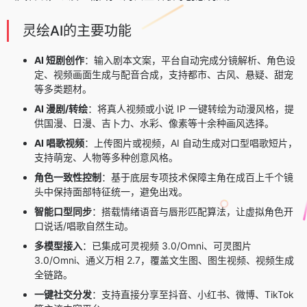
灵绘AI的主要功能
AI 短剧创作
：输入剧本文案，平台自动完成分镜解析、角色设
定、视频画面生成与配音合成，支持都市、古风、悬疑、甜宠
等多类题材。
AI 漫剧/转绘
：将真人视频或小说 IP 一键转绘为动漫风格，提
供国漫、日漫、吉卜力、水彩、像素等十余种画风选择。
AI 唱歌视频
：上传图片或视频，AI 自动生成对口型唱歌短片，
支持萌宠、人物等多种创意风格。
角色一致性控制
：基于底层专项技术保障主角在成百上千个镜
头中保持面部特征统一，避免出戏。
智能口型同步
：搭载情绪语音与唇形匹配算法，让虚拟角色开
口说话/唱歌自然生动。
多模型接入
：已集成可灵视频 3.0/Omni、可灵图片
3.0/Omni、通义万相 2.7，覆盖文生图、图生视频、视频生成
全链路。
一键社交分发
：支持直接分享至抖音、小红书、微博、TikTok