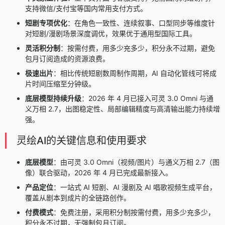
支持微信/支付宝等国内常用支付方式。
短剧专项优化
：在角色一致性、连续叙事、口型同步等维度针
对短剧/漫剧场景深度调优，效果优于通用型国际工具。
灵活积分制
：按需付费，用多少充多少，积分永不过期，避免
包月订阅造成的资源浪费。
极速出片
：相比传统短剧数周制作周期，AI 自动化管线可将成
片时间压缩至分钟级。
底层模型持续升级
：2026 年 4 月已接入可灵 3.0 Omni 与通
义万相 2.7，出图稳定性、局部编辑精度与高清输出能力持续增
强。
灵绘AI的关键信息和使用要求
底层模型
：由可灵 3.0 Omni（视频/图片）与通义万相 2.7（图
像）联合驱动，2026 年 4 月已完成最新接入。
产品定位
：一站式 AI 短剧、AI 漫剧及 AI 唱歌视频生成平台，
覆盖从剧本到成片的全链路创作。
付费模式
：免费注册，采用积分制按需付费，用多少充多少，
积分永不过期，无强制包月订阅。