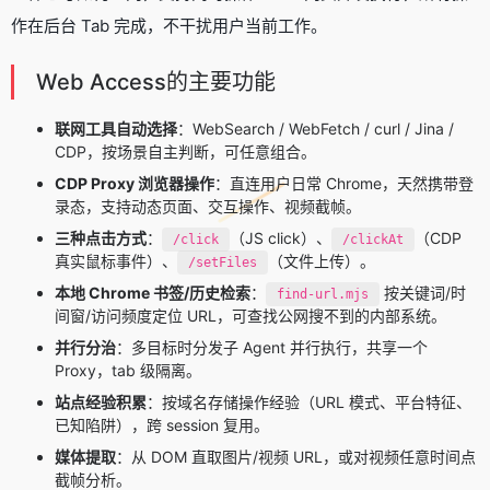
作在后台 Tab 完成，不干扰用户当前工作。
Web Access的主要功能
联网工具自动选择
：WebSearch / WebFetch / curl / Jina /
CDP，按场景自主判断，可任意组合。
CDP Proxy 浏览器操作
：直连用户日常 Chrome，天然携带登
录态，支持动态页面、交互操作、视频截帧。
三种点击方式
：
（JS click）、
（CDP
/click
/clickAt
真实鼠标事件）、
（文件上传）。
/setFiles
本地 Chrome 书签/历史检索
：
按关键词/时
find-url.mjs
间窗/访问频度定位 URL，可查找公网搜不到的内部系统。
并行分治
：多目标时分发子 Agent 并行执行，共享一个
Proxy，tab 级隔离。
站点经验积累
：按域名存储操作经验（URL 模式、平台特征、
已知陷阱），跨 session 复用。
媒体提取
：从 DOM 直取图片/视频 URL，或对视频任意时间点
截帧分析。