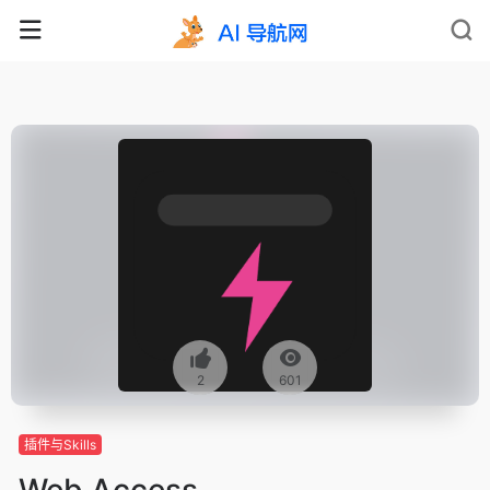
2
601
插件与Skills
Web Access