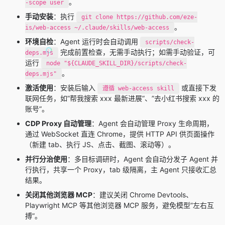
。
-scope user
手动安装
：执行
git clone https://github.com/eze-
。
is/web-access ~/.claude/skills/web-access
环境自检
：Agent 运行时会自动调用
scripts/check-
完成前置检查，无需手动执行；如需手动验证，可
deps.mjs
运行
node "${CLAUDE_SKILL_DIR}/scripts/check-
。
deps.mjs"
激活使用
：安装后输入
或直接下发
遵循 web-access skill
联网任务，如”帮我搜索 xxx 最新进展”、”去小红书搜索 xxx 的
账号”。
CDP Proxy 自动管理
：Agent 会自动管理 Proxy 生命周期，
通过 WebSocket 直连 Chrome，提供 HTTP API 供页面操作
（新建 tab、执行 JS、点击、截图、滚动等）。
并行分治使用
：多目标调研时，Agent 会自动分发子 Agent 并
行执行，共享一个 Proxy，tab 级隔离，主 Agent 只接收汇总
结果。
关闭其他浏览器 MCP
：建议关闭 Chrome Devtools、
Playwright MCP 等其他浏览器 MCP 服务，避免模型”左右互
搏”。