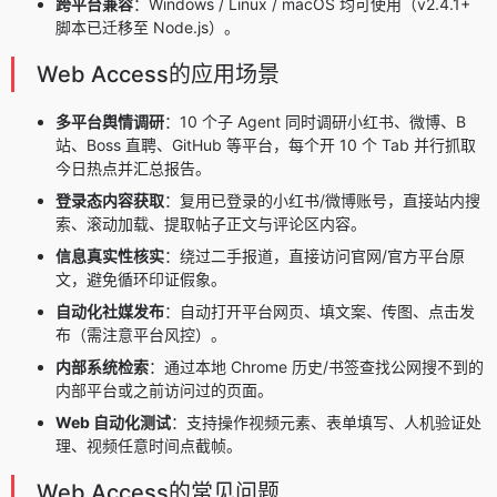
跨平台兼容
：Windows / Linux / macOS 均可使用（v2.4.1+
脚本已迁移至 Node.js）。
Web Access的应用场景
多平台舆情调研
：10 个子 Agent 同时调研小红书、微博、B
站、Boss 直聘、GitHub 等平台，每个开 10 个 Tab 并行抓取
今日热点并汇总报告。
登录态内容获取
：复用已登录的小红书/微博账号，直接站内搜
索、滚动加载、提取帖子正文与评论区内容。
信息真实性核实
：绕过二手报道，直接访问官网/官方平台原
文，避免循环印证假象。
自动化社媒发布
：自动打开平台网页、填文案、传图、点击发
布（需注意平台风控）。
内部系统检索
：通过本地 Chrome 历史/书签查找公网搜不到的
内部平台或之前访问过的页面。
Web 自动化测试
：支持操作视频元素、表单填写、人机验证处
理、视频任意时间点截帧。
Web Access的常见问题