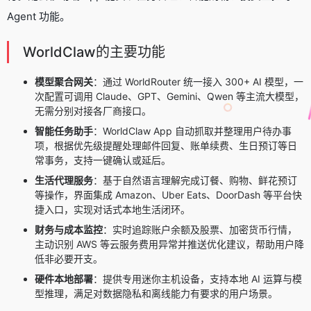
Agent 功能。
WorldClaw的主要功能
模型聚合网关
：通过 WorldRouter 统一接入 300+ AI 模型，一
次配置可调用 Claude、GPT、Gemini、Qwen 等主流大模型，
无需分别对接各厂商接口。
智能任务助手
：WorldClaw App 自动抓取并整理用户待办事
项，根据优先级提醒处理邮件回复、账单续费、生日预订等日
常事务，支持一键确认或延后。
生活代理服务
：基于自然语言理解完成订餐、购物、鲜花预订
等操作，界面集成 Amazon、Uber Eats、DoorDash 等平台快
捷入口，实现对话式本地生活闭环。
财务与成本监控
：实时追踪账户余额及股票、加密货币行情，
主动识别 AWS 等云服务费用异常并推送优化建议，帮助用户降
低非必要开支。
硬件本地部署
：提供专用迷你主机设备，支持本地 AI 运算与模
型推理，满足对数据隐私和离线能力有要求的用户场景。