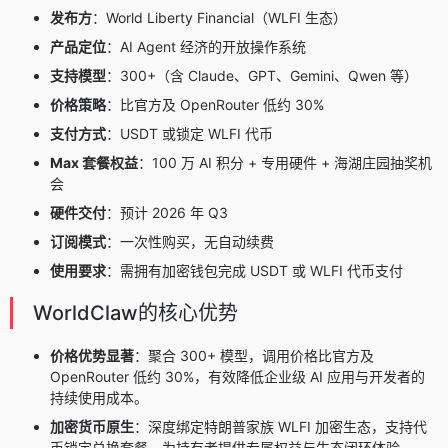
发布方
：World Liberty Financial（WLFI 生态）
产品定位
：AI Agent 经济的开放操作系统
支持模型
：300+（含 Claude、GPT、Gemini、Qwen 等）
价格策略
：比官方及 OpenRouter 低约 30%
支付方式
：USDT 或锁定 WLFI 代币
Max 套餐权益
：100 万 AI 积分 + 专用硬件 + 海湖庄园抽奖机
会
硬件交付
：预计 2026 年 Q3
订阅模式
：一次性购买，无自动续费
使用要求
：需拥有加密钱包完成 USDT 或 WLFI 代币支付
WorldClaw的核心优势
价格优势显著
：聚合 300+ 模型，调用价格比官方及
OpenRouter 低约 30%，有效降低企业级 AI 应用与开发者的
持续使用成本。
加密货币原生
：深度绑定特朗普家族 WLFI 加密生态，支持代
币锁定兑换套餐，为持有者提供专属权益与生态闭环体验。