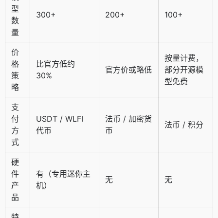
型
300+
200+
100+
数
量
价
按量计费，
格
比官方低约
官方价或略低
部分开源模
策
30%
型免费
略
支
付
USDT / WLFI
法币 / 加密货
法币 / 积分
方
代币
币
式
硬
件
有（专用迷你主
无
无
产
机）
品
特