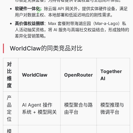
软硬件一体化
：除云端 API 网关外，提供实体硬件设备，满足
用户对数据主权、本地部署和低延迟响应的刚性需求。
高价值权益捆绑
：Max 套餐附带海湖庄园（Mar-a-Lago）私
人活动抽奖资格，将 AI 服务与高端社交权益结合，形成独特的
差异化营销策略。
WorldClaw的同类竞品对比
对
比
Together
WorldClaw
OpenRouter
维
AI
度
产
品
AI Agent 操作
模型聚合与路
模型推理与
定
系统 + 模型网关
由平台
微调平台
位
模