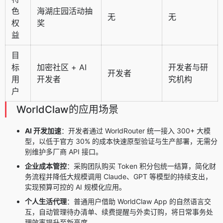
色
海湖庄园活动抽
无
无
权
奖
益
目
标
加密社区 + AI
开发者与研
开发者
用
开发者
究机构
户
WorldClaw的应用场景
AI 开发加速
：开发者通过 WorldRouter 统一接入 300+ 大模
型，以低于官方 30% 的成本快速原型验证与生产部署，无需分
别维护多厂商 API 接口。
企业成本管控
：采购团队购买 Token 积分包统一结算，简化财
务流程并降低大规模调用 Claude、GPT 等模型的持续支出，
实现预算可控的 AI 规模化应用。
个人生活代理
：普通用户借助 WorldClaw App 的自然语言交
互，自动管理待办清单、续费提醒与外卖订购，将日常事务处
理效率提升至新高度。