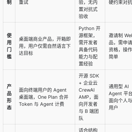
制
重试
验，无内
硬约束对
置对抗式
验收
Python 开
使
源框架，
邀请制 We
桌面端商业产品，开箱即
用
需开发者
品，需申
用，用户仅需自然语言下
门
具备代码
资格，操
达目标
槛
能力与配
简单
置经验
开源 SDK
+ 企业云
产
通用型 AI
面向终端用户的 Agent
CrewAI
品
Agent 平
桌面端，One Plan 合并
AMP，面
形
面向个人
Token 与 Agent 计费
向开发者
态
用户
与 B 端团
队
适合结构