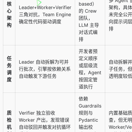
多 Agent
核
based）
Leader+Worker+Verifier
架构，具
心
的 Crew
三角对抗，Team Engine
未完全公
架
团队，
确定性代码驱动调度
向提示词
构
LLM 主导
排
对话式编
排
开发者预
任
定义顺序
Leader 自动拆解为可并
自动拆解
务
或层级流
行批次，引擎按依赖关系
子任务，
调
程，Agent
自动触发下游任务
透明度较
度
按固定管
道执行
依赖
Guardrails
质
Verifier 独立验收
规则与
内置基础
检
Worker 产出，发现错误
Pydantic
查，但无
机
自动驳回并触发对抗循环
输出校
Worker/Ver