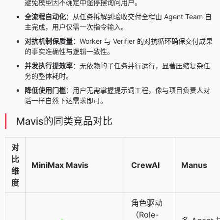
避免模型因不确定中途停摆询问用户。
全流程自动化
：从任务拆解到验收交付全程由 Agent Team 自
主完成，用户仅需一次指令输入。
对抗机制保质量
：Worker 与 Verifier 的对抗循环确保交付成果
的事实准确性与逻辑一致性。
并发执行提效率
：无依赖的子任务并行运行，显著压缩复杂任
务的整体耗时。
降低使用门槛
：用户无需掌握提示词工程，像与项目负责人对
话一样自然下达需求即可。
Mavis的同类竞品对比
对
比
MiniMax Mavis
CrewAI
Manus
维
度
角色驱动
（Role-