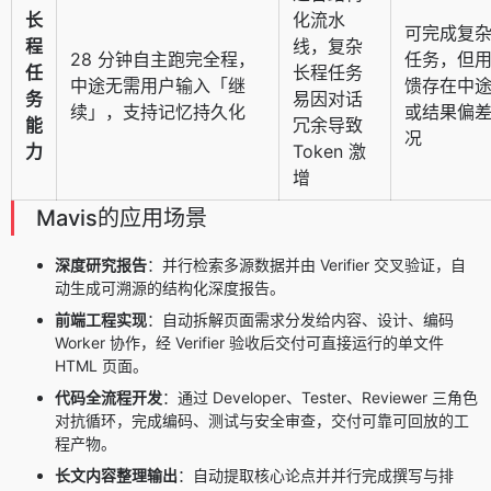
长
化流水
可完成复
程
线，复杂
28 分钟自主跑完全程，
任务，但
任
长程任务
中途无需用户输入「继
馈存在中
务
易因对话
续」，支持记忆持久化
或结果偏
能
冗余导致
况
力
Token 激
增
Mavis的应用场景
深度研究报告
：并行检索多源数据并由 Verifier 交叉验证，自
动生成可溯源的结构化深度报告。
前端工程实现
：自动拆解页面需求分发给内容、设计、编码
Worker 协作，经 Verifier 验收后交付可直接运行的单文件
HTML 页面。
代码全流程开发
：通过 Developer、Tester、Reviewer 三角色
对抗循环，完成编码、测试与安全审查，交付可靠可回放的工
程产物。
长文内容整理输出
：自动提取核心论点并并行完成撰写与排