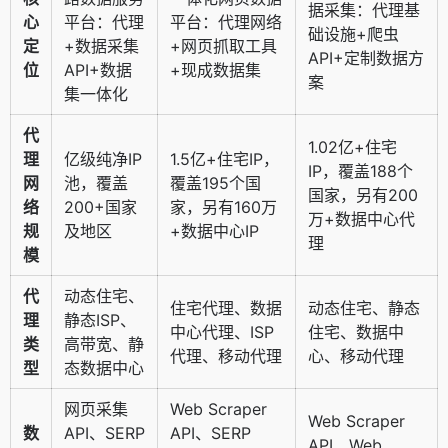
据采集：代理基
心
平台：代理
平台：代理网络
础设施+爬虫
定
+数据采集
+网页抓取工具
API+定制数据方
位
API+数据
+现成数据集
案
集一体化
代
1.02亿+住宅
理
亿级纯净IP
1.5亿+住宅IP，
IP，覆盖188个
网
池，覆盖
覆盖195个国
国家，另有200
络
200+国家
家，另有160万
万+数据中心代
规
及地区
+数据中心IP
理
模
代
动态住宅、
住宅代理、数据
动态住宅、静态
理
静态ISP、
中心代理、ISP
住宅、数据中
类
高带宽、静
代理、移动代理
心、移动代理
型
态数据中心
网页采集
Web Scraper
Web Scraper
数
API、SERP
API、SERP
API、Web