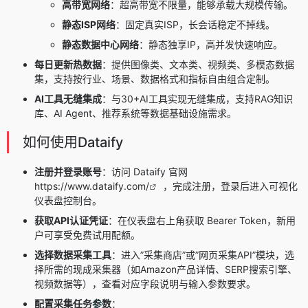
高带宽网络
：超高带宽不限量，能够承载大规模传输。
静态ISP网络
：固定真实ISP，长会话稳定不掉线。
静态数据中心网络
：静态独享IP，高并发快速响应。
每日更新热数据
：提供图像类、文本类、视频类、多模态数据
集，支持按行业、场景、数据格式和指标自由组合定制。
AI工具无缝集成
：与30+AI工具实现无缝集成，支持RAG知识
库、AI Agent、推荐系统等数据基础设施需求。
如何使用Dataify
注册并登录账号
：访问 Dataify 官网
https://www.dataify.com/
，完成注册，登录后进入可视化
仪表盘控制台。
获取API认证凭证
：在仪表盘右上角获取 Bearer Token，新用
户可享受免费试用配额。
选择数据采集工具
：进入”采集商店”或”网页采集API”模块，选
择所需的现成采集器（如Amazon产品详情、SERP搜索引擎、
视频数据等），查看对应字段说明与输入参数要求。
配置采集任务参数
：