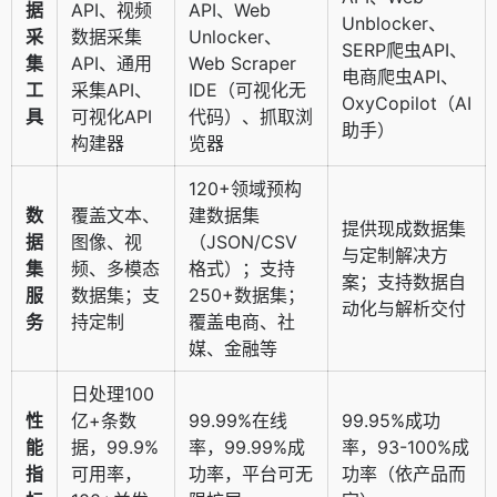
据
API、视频
API、Web
Unblocker、
采
数据采集
Unlocker、
SERP爬虫API、
集
API、通用
Web Scraper
电商爬虫API、
工
采集API、
IDE（可视化无
OxyCopilot（AI
具
可视化API
代码）、抓取浏
助手）
构建器
览器
120+领域预构
数
覆盖文本、
建数据集
提供现成数据集
据
图像、视
（JSON/CSV
与定制解决方
集
频、多模态
格式）；支持
案；支持数据自
服
数据集；支
250+数据集；
动化与解析交付
务
持定制
覆盖电商、社
媒、金融等
日处理100
性
亿+条数
99.99%在线
99.95%成功
能
据，99.9%
率，99.99%成
率，93-100%成
指
可用率，
功率，平台可无
功率（依产品而