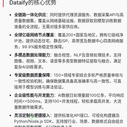
Dataify的核心优势
全链路一体化供应
：同时提供代理资源服务、数据采集API与高
质量数据集，覆盖从网络基础设施、数据获取到模型训练数据
准备的全流程，无需对接多家供应商。
全球亿级网络节点覆盖
：覆盖200+国家及地区，拥有亿级纯净
IP池，提供动态住宅、静态ISP、高带宽及数据中心四类网络服
务，99.9%服务稳定性保障。
多模态数据处理能力
：融合视觉、NLP及音频处理技术，支持
图像、视频、文本、语音等多类型数据特征提取与融合，满足
复杂AI训练需求。
专家级数据质量保障
：150+领域专家结合多轮严格质量审核与
一致性校验机制，确保数据集具备高准确率与高一致性，可直
接用于模型训练与算法验证。
企业级性能与并发能力
：AI数据日处理量超100亿条，平均响应
时间<<500ms，支持100+并发线程，轻松承载高并发、大流
量数据传输需求。
灵活定制与便捷接入
：提供标准化API接口、可视化构建器及
Python/Node.js SDK，支持按行业、场景、数据格式自由组合