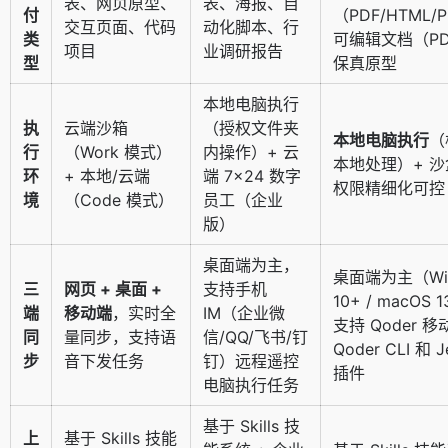
表、网页原型、
表、海报、自
付
（PDF/HTML/
交互页面、代码
动化脚本、行
类
可编辑文档（P
项目
业调研报告
型
保真原型
本地电脑执行
执
云端沙箱
（授权文件夹
本地电脑执行
（
行
（Work 模式）
内操作）+ 云
本地处理）+ 
环
+ 本地/云端
端 7×24 数字
权限精细化可控
境
（Code 模式）
员工（企业
版）
桌面端为主，
桌面端为主（Win
三
网页 + 桌面 +
支持手机
10+ / macOS
端
移动端
，实时全
IM（企业微
支持 Qoder 
同
量同步，支持语
信/QQ/飞书/钉
Qoder CLI 和 J
步
音下发任务
钉）远程遥控
插件
电脑执行任务
基于 Skills 技
上
基于 Skills 技能