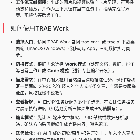
工作流无缝衔接
：生成的图片和视频以独立卡片呈现，可直接
预览和播放，并作为上下文留在当前任务中，接续完成写方
案、配报告等后续工作。
如何使用TRAE Work
选择入口
：访问 TRAE Work 官网
trae.cn
或 trae.ai 下载桌
面端（macOS/Windows）或移动端 App，三端数据实时同
步。
切换模式
：根据需求选择
Work 模式
（处理文档、数据、PPT
等日常工作）或
Code 模式
（进行专业编程开发）。
描述需求
：在中心输入框用自然语言清晰描述任务，例如”帮我
写一篇面向 20-30 岁年轻人的个人成长类文章，主题是克服拖
延症，风格轻松不说教”。
查看拆解
：AI 自动将任务拆解为多个子步骤，在右侧任务栏实
时展示执行进度（如选题分析→框架生成→初稿撰写）。
确认框架
：先让 AI 输出文章框架、PRD 结构或数据分析思
路，确认方向后再继续生成完整内容，避免返工。
迭代优化
：在 AI 生成的初稿/原型/报告基础上，加入个人真实
经历、业务数据或修改意见，让 AI 继续调整。