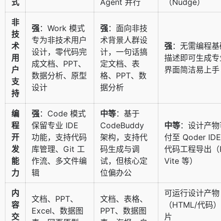
式
Agent 并行
（Nudge）
非
强
：Work 模式
强
：面向非技
技
专为非技术用户
术背景人群设
术
强
：无需编程基
设计，零代码完
计，一句话搞
用
描述即可生成专
成文档、PPT、
定文档、表
户
界面简洁易上手
数据分析、原型
格、PPT、数
支
设计
据分析
持
编
强
：Code 模式
中等
：基于
程
保留专业 IDE
CodeBuddy
中等
：设计产物
开
功能，支持代码
架构，支持代
付至 Qoder I
发
库管理、Git 工
码生成与调
代码工程导出（Re
能
作流、多文件编
试，但核心定
Vite 等）
力
辑
位偏办公
内
可运行设计产物
文档、PPT、
文档、表格、
容
（HTML/代码
Excel、数据图
PPT、数据图
交
片