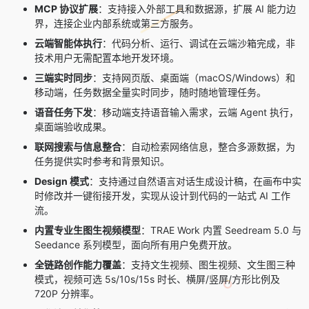
MCP 协议扩展
：支持接入外部工具和数据源，扩展 AI 能力边
界，连接企业内部系统或第三方服务。
云端智能体执行
：代码分析、运行、调试在云端沙箱完成，非
技术用户无需配置本地开发环境。
三端实时同步
：支持网页版、桌面端（macOS/Windows）和
移动端，任务数据全量实时同步，随时随地管理任务。
语音任务下发
：移动端支持语音输入需求，云端 Agent 执行，
桌面端验收成果。
联网搜索与信息整合
：自动检索网络信息，整合多源数据，为
任务提供实时参考和背景知识。
Design 模式
：支持通过自然语言对话生成设计稿，在画布中实
时修改并一键衔接开发，实现从设计到代码的一站式 AI 工作
流。
内置专业生图生视频模型
：TRAE Work 内置
Seedream 5.0
与
Seedance 系列模型，面向所有用户免费开放。
全链路创作能力覆盖
：支持文生视频、图生视频、文生图三种
模式，视频可选 5s/10s/15s 时长、横屏/竖屏/方形比例及
720P 分辨率。