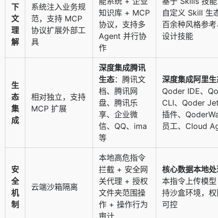
能系统 + 企业
基于 Skills 技
下
系统注入业务规
知识库 + MCP
自定义 Skill 
文
范，支持 MCP
协议，支持多
百余种风格参考
理
协议扩展外部工
Agent 并行协
设计技能
解
具
作
深度集成腾讯
生态
：腾讯文
深度集成阿里生
生
档、腾讯网
Qoder IDE、Qo
态
相对独立，支持
盘、腾讯乐
CLI、Qoder Jet
集
MCP 扩展
享、企业微
插件、QoderW
成
信、QQ、ima
员工、Cloud Ag
等
本地高危指令
安
拦截 + 安全网
核心数据本地处
全
关代理 + 授权
本指令上传模型 
云端沙箱隔离
机
文件夹范围操
持沙盒环境，权
制
作 + 操作行为
可控
审计