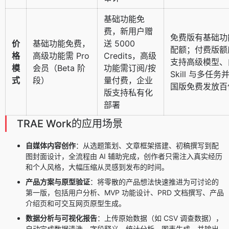
基础功能免
费，新用户赠
免费版有基础功
价
基础功能免费，
送 5000
配额；付费版额
格
高级功能需 Pro
Credits，高级
支持高级模型、
模
会员（Beta 阶
功能需订阅/按
Skill 与多任
式
段）
量付费，企业
国版免费发放百
版支持私有化
部署
TRAE Work的应用场景
自媒体内容创作
：从选题策划、文章框架搭建、初稿撰写到配
图封面设计，全流程由 AI 辅助完成，创作者只需注入真实经历
和个人风格，大幅压缩从灵感到发布的时间。
产品方案与原型验证
：将零散的产品想法快速推进为可讨论的
第一版，包括用户分析、MVP 功能设计、PRD 文档撰写、产品
介绍页和可交互网页原型生成。
数据分析与可视化报告
：上传原始数据（如 CSV 调查数据），
自动完成数据清洗、字段释义、统计分析、图表生成，并输出