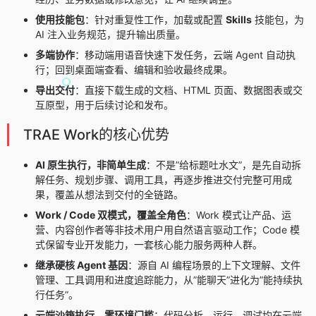
使用技能包
：针对重复性工作，加载或配置
Skills
技能包，为
AI 注入业务规范，提升输出质量。
多端协作
：移动端用语音快速下发任务，云端 Agent 自动执
行；回到桌面端查看、编辑和验收最终成果。
导出交付
：直接下载生成的文档、HTML 页面、数据图表或交
互原型，用于后续讨论和发布。
TRAE Work的核心优势
AI 原生执行，非简单生成
：不是”给标题吐水文”，是先自动拆
解任务、规划步骤、调用工具，再逐步推进交付完整可用成
果，覆盖从想法到交付的全链路。
Work / Code 双模式，覆盖全角色
：Work 模式让产品、运
营、内容创作者等非技术用户用自然语言驱动工作；Code 模
式保留专业开发能力，一套核心能力服务两种人群。
继承硬核 Agent 基因
：源自 AI 编程场景的上下文理解、文件
管理、工具调用和进度追踪能力，从”能聊天”进化为”能持续执
行任务”。
云端沙箱执行，零环境门槛
：代码分析、运行、调试均在云端