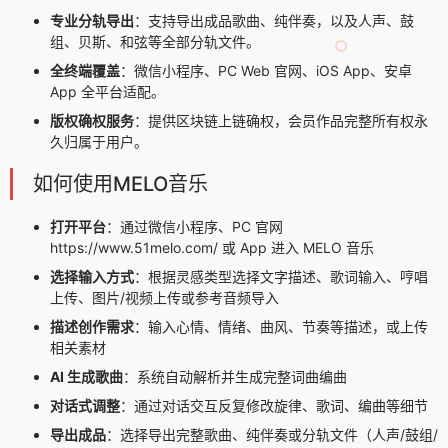
专业分轨导出
：支持导出成品歌曲、纯伴奏，以及人声、鼓
组、贝斯、和弦等全部分轨文件。
全终端覆盖
：微信小程序、PC Web 官网、iOS App、安卓
App 全平台适配。
版权确权服务
：提供区块链上链确权，会员作品完整所有权永
久归属于用户。
如何使用MELO音乐
打开平台
：通过微信小程序、PC 官网
https://www.51melo.com/ 或 App 进入 MELO 音乐
选择输入方式
：根据灵感类型选择文字描述、歌词输入、哼唱
上传、图片/视频上传或参考音频导入
描述创作需求
：输入心情、情绪、曲风、节奏等描述，或上传
相关素材
AI 生成歌曲
：系统自动解析并生成完整词曲编曲
对话式调整
：通过对话交互反复修改旋律、歌词、编曲等细节
导出成品
：选择导出完整歌曲、纯伴奏或分轨文件（人声/鼓组/