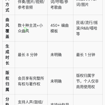
伴奏/图片/视频/
词/哼唱/参
方
词/图片
参考音频
考歌曲
式
曲
民谣/流行/摇
风
数十种主流+小
450+ 编曲
滚/R&B/嘻哈
覆
众曲风
模板
等
盖
生
成
最长 8 分钟
未明确
最长 1 分钟
时
长
版
版权归属字
权
会员享有完整所
未明确
节，个人仅非
归
有权与著作权
商用使用权
属
分
支持人声/鼓组/
轨
支持分轨导