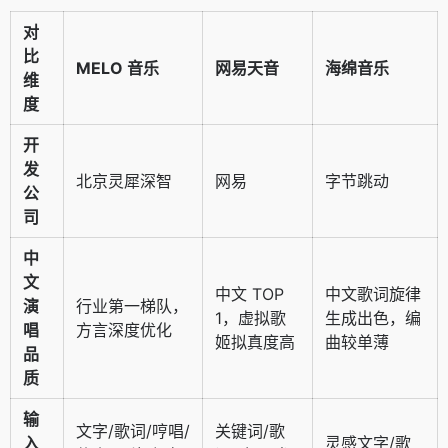
对
比
MELO 音乐
网易天音
海绵音乐
维
度
开
发
北京灵犀深智
网易
字节跳动
公
司
中
文
中文 TOP
中文歌词旋律
演
行业第一梯队，
1，虚拟歌
生成出色，编
唱
方言深度优化
姬拟真度高
曲较单薄
品
质
输
文字/歌词/哼唱/
关键词/歌
入
灵感文字/歌