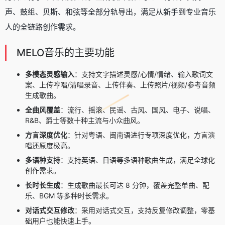
声、鼓组、贝斯、和弦等全部分轨导出，满足从新手到专业音乐
人的全链路创作需求。
MELO音乐的主要功能
多模态灵感输入
：支持文字描述灵感/心情/情绪、输入歌词文
案、上传哼唱/清唱录音、上传伴奏、上传照片/视频/参考音频
生成歌曲。
全曲风覆盖
：流行、摇滚、民谣、古风、国风、电子、说唱、
R&B、爵士等数十种主流与小众曲风。
方言深度优化
：针对粤语、闽南语进行专项深度优化，方言演
唱还原度极高。
多语种支持
：支持英语、日语等多语种歌曲生成，满足全球化
创作需求。
长时长生成
：生成歌曲最长可达 8 分钟，覆盖完整单曲、配
乐、BGM 等多种时长需求。
对话式交互修改
：采用对话式交互，支持反复修改调整，零基
础用户也能快速上手。