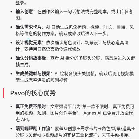
登录。
输入创意
：在创作区输入一句话想法或完整剧本，或上传参考
图。
确认需求卡片
：AI 自动生成包含标题、概梗、时长、画幅、风
格等信息的制作方案，确认或修改后进入下一步。
设计视觉元素
：依次确认角色设计、场景设计与核心道具设
计，支持用自然语言指令迭代修改。
确认分镜故事板
：查看 AI 拆分的多镜头分镜，满意后进入关键
帧生成。
生成关键帧与视频
：AI 绘制各镜头关键帧，确认后调用视频模
型生成完整连贯的短剧视频。
Pavo的核心优势
真正免费不限时
：文章强调平台为”第一款不限时、真正免费可
用的视频、短剧、图片创作平台”， Agnes AI 已免费开放全模
态 API。
端到端短剧工作流
：覆盖从创意→需求卡片→角色/场景/道具→
分镜→关键帧→视频成片的完整工业化流程，无需手动拼接。