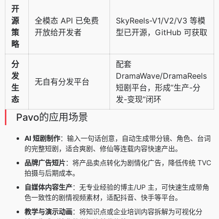
开
源
全模态 API 已免费
SkyReels-V1/V2/V3 等模
策
开放给开发者
型已开源，GitHub 可获取
略
分
配套
发
DramaWave/DramaReels
无自有分发平台
生
短剧平台，形成”生产-分
态
发-变现”闭环
Pavo的应用场景
AI 短剧制作
：输入一句话创意，自动生成带分镜、角色、台词
的完整短剧，适合爽剧、修仙等连载内容快速产出。
品牌广告短片
：将产品卖点转化为剧情化广告，降低传统 TVC
拍摄与后期成本。
自媒体内容生产
：无专业经验的博主/UP 主，可快速生成带角
色一致性的剧情视频素材，适配抖音、快手等平台。
教学与演示动画
：将知识点或企业培训内容拆解为可视化分