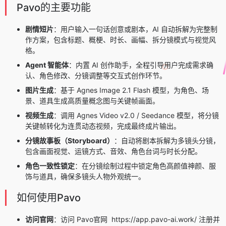
Pavo的主要功能
剧情短片
：用户输入一句话创意或剧本，AI 自动拆解为完整制
作方案，包含标题、概梗、时长、画幅、拆分镜模式与视觉风
格。
Agent 智能体
：内置 AI 创作助手，全程引导用户完成需求确
认、角色修改、分镜调整等交互式创作环节。
图片生成
：基于 Agnes Image 2.1 Flash 模型，为角色、场
景、道具生成高质量概念图与关键帧画面。
视频生成
：调用 Agnes Video v2.0 / Seedance 模型，将分镜
关键帧转化为连贯动态视频，完成最终成片输出。
分镜故事板（Storyboard）
：自动将剧本拆解为多镜头分镜，
包含画面视觉、运镜方式、音效、角色台词与时长分配。
角色一致性锁定
：在分镜绘制过程中锁定角色高颜值神颜、服
饰与道具，确保多镜头人物外观统一。
如何使用Pavo
访问官网
：访问 Pavo官网 https://app.pavo-ai.work/ 注册并