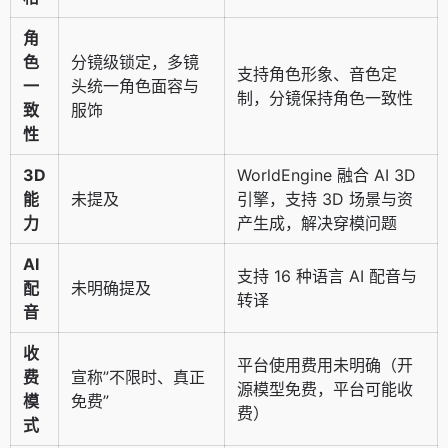
角
色
分镜级锁定，多镜
支持角色形象、音色定
一
头统一角色面容与
制，分镜保持角色一致性
致
服饰
性
3D
WorldEngine 融合 AI 3D
能
未提及
引擎，支持 3D 场景与资
力
产生成，解决穿模问题
AI
支持 16 种语言 AI 配音与
配
未明确提及
转译
音
收
平台使用费用未明确（开
费
宣称”不限时、真正
源模型免费，平台可能收
模
免费”
费）
式