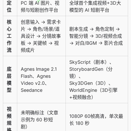
定
PC 端 AI 图片、视
全球首个集成视频+3D大
位
频与短剧创作平台
模型的 AI 短剧平台
核
创意输入 → 需求卡
心
片 → 角色/场景/道
剧本生成 → 角色定制 →
工
具设计 → 分镜故事
智能分镜 → 3D/视频合成
作
板 → 关键帧 → 视
→ 对白/BGM → 影片合成
流
频成片
SkyScript（剧本）、
底
Agnes Image 2.1
StoryboardGen（分
层
Flash、Agnes
镜）、
模
Video v2.0、
Sky3DGen（3D）、
型
Seedance
WorldEngine（3D引擎
+视频融合）
视
未明确标注（文章
频
1080P 60帧高清，单次最
示例为 60 秒短
规
长 180 秒
剧）
格