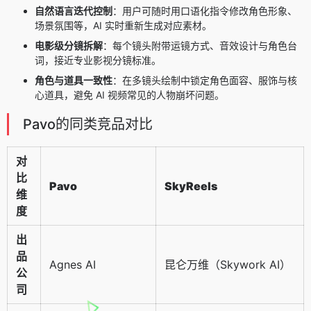
自然语言迭代控制
：用户可随时用口语化指令修改角色形象、
场景氛围等，AI 实时重新生成对应素材。
电影级分镜拆解
：每个镜头附带运镜方式、音效设计与角色台
词，接近专业影视分镜标准。
角色与道具一致性
：在多镜头绘制中锁定角色面容、服饰与核
心道具，避免 AI 视频常见的人物崩坏问题。
Pavo的同类竞品对比
对
比
Pavo
SkyReels
维
度
出
品
Agnes AI
昆仑万维（Skywork AI）
公
司