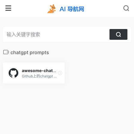
chatgpt prompts
awesome-chatgpt-prompts
Github上的chatgpt prompts英文提示库