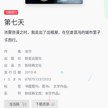
书籍期刊
第七天
浓雾弥漫之时，我走出了出租屋，在空虚混沌的城市里孑
孓而行。
作者
余华
出版社
新星出版社
出品方
新经典文化
发行日期
2013-6
I S B N
9787513312103
标签
书籍期刊
图书
文学作品
系列
新经典文库：余华作品
当当网
下载资源