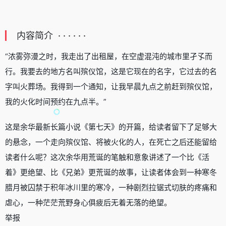
内容简介 · · · · · ·
“浓雾弥漫之时，我走出了出租屋，在空虚混沌的城市里孑孓而
行。我要去的地方名叫殡仪馆，这是它现在的名字，它过去的名
字叫火葬场。我得到一个通知，让我早晨九点之前赶到殡仪馆，
我的火化时间预约在九点半。”
这是余华最新长篇小说《第七天》的开篇，给读者留下了足够大
的悬念，一个走向殡仪馆、将被火化的人，在死亡之后还能留给
读者什么呢？这次余华用荒诞的笔触和意象讲述了一个比《活
着》更绝望、比《兄弟》更荒诞的故事，让读者体会到一种寒冬
腊月被囚禁于积年冰川里的寒冷，一种剧烈拉锯式切肤的疼痛和
虐心，一种茫茫荒野身心俱疲后无着无落的绝望。
举报