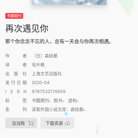
书籍期刊
再次遇见你
那个你念念不忘的人，总有一天会与你再次相遇。
作者
〔日〕森绘都
译者
毛叶枫
出版社
上海文艺出版社
发行日期
2020-04
I S B N
9787532174959
标签
书籍期刊
图书
虚构
系列
读客外国小说文库：森绘都
当当网
下载资源