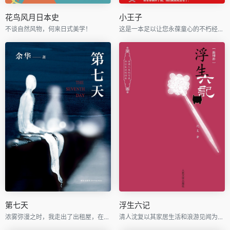
花鸟风月日本史
小王子
不谈自然风物，何来日式美学！
这是一本足以让您永葆童心的不朽经典，被全球亿万读者誉为人生必读书。
第七天
浮生六记
浓雾弥漫之时，我走出了出租屋，在空虚混沌的城市里孑孓而行。
清人沈复以其家居生活和浪游见闻为内容写成的《浮生六记》，为中国文学史上的一支奇葩。