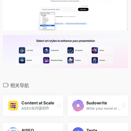
相关导航
Content at Scale
Sudowrite
AISEO长内容创作
Write your novel or screenplay faster with best AI writing tool
AISEO
Texta