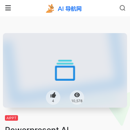
4
10,578
AIPPT
Powerpresent Al