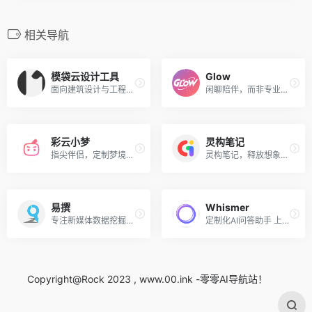
相关导航
模袋云设计工具
Glow
面向建筑设计与工程行业的云端BIM协同平台
闲聊陪伴，而非专业知识性回答，可调教AI的性格
彩云小梦
灵构笔记
指尖伴侣，定制梦境，用语言定制AI角色，声临其境无限可能
灵构笔记，释放想象，记录一切
易撰
Whismer
专注新媒体数据挖掘分析服务_让新媒体内容创作更高效
定制化AI问答助手 上传资料训练专有AI
Copyright@Rock 2023 , www.00.ink -零零AI导航站！