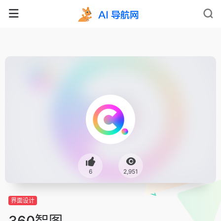
6
2,951
界面设计
360智图