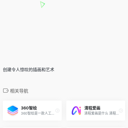
创建令人惊叹的插画和艺术
相关导航
360智绘
清程爱画
360智绘是一款人工智能绘图工具，由360公司开发。它专注于风格化的AI绘图场景，助您轻松创作精美AI作品,产品包含Al画廊、模型广场、LoRA模型训练等
清程爱画是什么 清程爱画（AI...