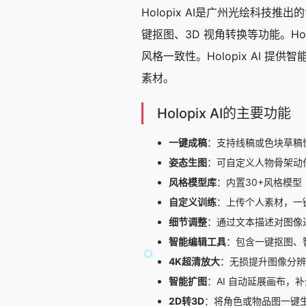
Holopix AI是广州光绘科技
键抠图
、3D 视角转换等功能。H
风格一致性。Holopix AI 
素材。
Holopix AI的主要功能
一键成稿‌
：支持线稿或色块草稿
姿态生图
：可自定义人物骨架动
风格模型库
：内置30+风格模
自定义训练
：上传个人素材，一
细节调整‌
：通过文本描述对图像
‌智能编辑工具‌
：包含一键抠图、
4K超清放大
：无损提升图像分辨
智能扩图
：AI 自动延展画布，
2D转3D
：将角色或物品图一键生