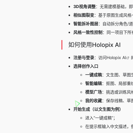
3D视角调整
：无需建模基础，即
相似图裂变
：基于原图生成风格
智能拆补图层
：自动拆分角色/
风格一致性控制
：同一项目下所
如何使用Holopix AI
注册与登录
：访问
Holopix AI
选择创作入口
一键成稿
：文生图、草图
智能编辑
：抠图、局部重绘
模型广场
：挑选或训练风格
我的收藏
：保存线稿、草
开始生成（以文生图为例）
进入“一键成稿”；
在提示框输入中文描述，