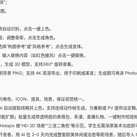
涂”；
出图。
统自动识别，点击一键上色。
图，调整骨架，点击生成角色。
择“构图参考”或“风格参考”，点击生成变体。
，输入替换内容（如红色披风）点击一键替换。
生成 3D 模型，支持360° 旋转查看。
背景 PNG；支持 4K 高清导出，用于印刷或美宣；生成图可再进 Photo
的角色、ICON、道具、场景，保证视觉统一。
I 自动提取线稿并上色，支持连续动作帧生成，为番剧或 PV 提供设定稿
智能扩图」批量生成带透明底的表情包、条漫、直播礼物，一键制作短视
olopix 做“HD-2D 场景”“三渲二角色”等示范，学生无需深厚美术功底即
者，用 AI 在 2–3 天内完成整套欧美休闲或治愈等距场景，随后导入 Go