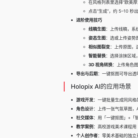
在风格列表里选择“欧美厚
点击“生成”，约 5–10 秒
进阶使用技巧
线稿生图
：上传线稿，系
姿态生图
：选或上传姿势
相似图裂变
：上传原图，选
智能替换
：选择涂抹区域
3D 视角转换
：上传角色图，
导出与后期
：一键抠图可导出透明
Holopix AI的应用场景
游戏开发
：一键批量生成同风格
角色设计
：上传一张气氛草图，A
社交媒体
：用「一键抠图」+「
教学案例
：高校游戏美术课程用 H
个人创作者
：零美术基础的独立开发