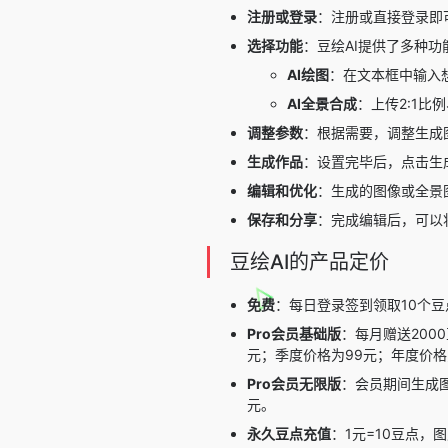
注册或登录
：注册或直接登录即
选择功能
：豆绘AI提供了多种功
AI绘图
：在文本框中输入
AI全景合成
：上传2:1
调整参数
：根据需要，调整生成
生成作品
：设置完毕后，点击生
编辑和优化
：生成的图像或全景
保存和分享
：完成编辑后，可以
豆绘AI的产品定价
免费
：每日登录签到领取10个
Pro会员基础版
：每月赠送200
元；季度价格为99元；年度价格
Pro会员无限版
：会员期间生成图
元。
永久豆点充值
：1元=10豆点，