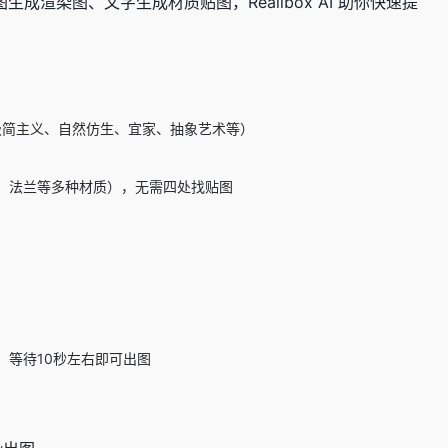
生成渲染图、文字生成材质贴图，Realibox AI 助你快速提
如极简主义、自然仿生、宜家、抽象艺术等）
、法兰等多种材质），无需四处找贴图
等待10秒左右即可出图