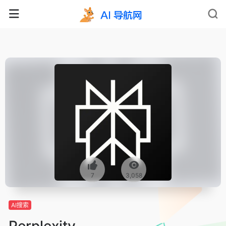
7
3,058
AI搜索
Perplexity