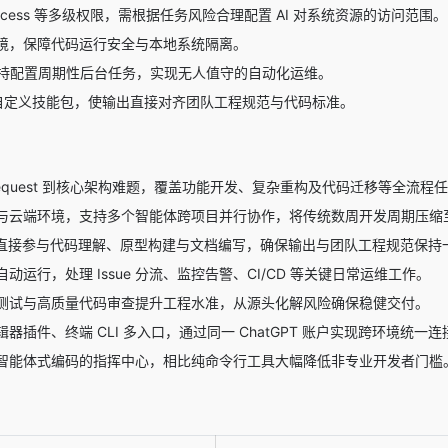
ull access 等多级权限，需根据任务风险合理配置 AI 对系统资源的访问范围。
境，保障代码运行安全与本地系统隔离。
 功能支持配置周期性后台任务，实现无人值守的自动化运维。
持安装自定义技能包，使输出直接对齐团队工程规范与代码标准。
l Request 到核心架构难题，覆盖功能开发、复杂重构及代码迁移等全流程
与云端环境，支持多个智能体跨项目并行协作，将传统数周开发周期压缩
s 功能直接参与代码理解、原型构建与文档编写，确保输出与团队工程规范保持
动运行，处理 Issue 分流、监控告警、CI/CD 等关键日常运维工作。
测试与高质量代码审查提升工程水准，从源头化解风险确保稳健交付。
器插件、终端 CLI 多入口，通过同一 ChatGPT 账户实现跨环境统一连
智能体式编码的指挥中心，相比纯命令行工具大幅降低非专业开发者门槛