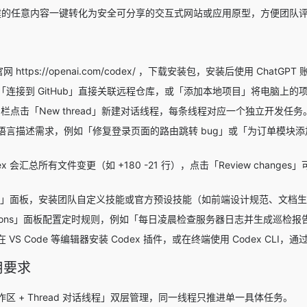
创建的任意内容一键转化为安全可分享的交互式网站或应用原型，方便团队
网 https://openai.com/codex/ ，下载安装包，安装后使用 ChatGP
连接到 GitHub」直接关联远程仓库，或「添加本地项目」将电脑上的项
ads 栏点击「New thread」新建对话线程，每条线程对应一个独立
语言描述需求，例如「修复登录页面的路由跳转 bug」或「为订单模块添
x 会汇总所有文件变更（如 +180 -21 行），点击「Review chan
lls」面板，安装团队自定义技能或官方预设技能（如前端设计规范、文档生
ations」面板配置定时规则，例如「每日凌晨检查服务器日志并生成巡检报
VS Code 等编辑器安装 Codex 插件，或在终端使用 Codex CLI
用要求
区 + Thread 对话线程」双层管理，同一线程只推进单一具体任务。