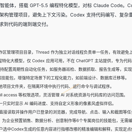
智能体，搭载
GPT-5.5
编程特化模型，对标
Claude Code
。C
」的双层架构管理项目，避免上下文污染。Codex 支持代码编写
从需求到代码的端到端交付。
作区管理项目目录，Thread 作为独立对话线程负责单一任务，有效避免
特化大模型，仅 Codex 应用可用，不在 ChatGPT 主站提供，专为
持配置周期性自动化任务，如服务器巡检、数据抓取、报告生成等，实现
展技能包，增强特定场景下的工程化能力，如前端设计、数据库迁移等。
地项目文件夹，在隔离环境中执行代码、运行命令与调试程序。
 Full access 等权限选项，灵活管理 AI 对系统资源与代码库的访问范围。
一只实时显示 AI 编码进度、支持自定义形象的像素风虚拟伴侣。
AI 直接读取并操作用户已登录的浏览器，完成导航、点击、输入和截图等
：为企业预置销售、数据分析、创意制作等6个专属岗位的技能包，无需编程
户选中Codex生成的任意内容进行指哪改哪的精准编辑和解释，实现定点