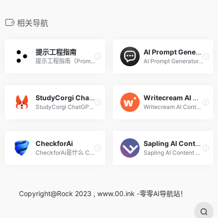
相关导航
提示工程指南
AI Prompt Generator
提示工程指南（Prompt Engine...
AI Prompt Generator是什么 A...
StudyCorgi ChatGPT Detector
Writecream AI Content Detector
StudyCorgi ChatGPT Detector...
Writecream AI Content Detec...
CheckforAi
Sapling AI Content Detector
CheckforAi是什么 CheckforAi...
Sapling AI Content Detector...
Copyright@Rock 2023 , www.00.ink -零零AI导航站！