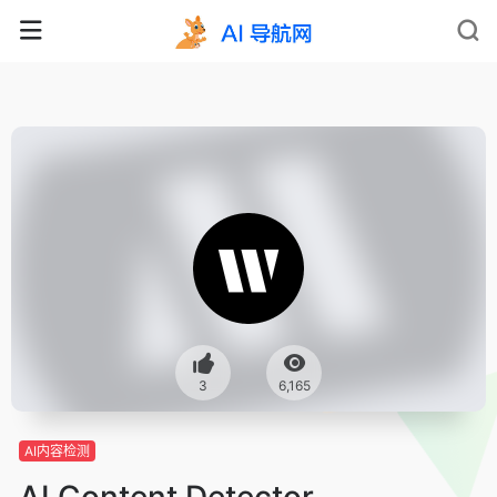
3
6,165
AI内容检测
AI Content Detector