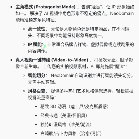
主角模式 (Protagonist Mode)
：告别“脸盲”，让 IP 形象始终
如一。 解决了 AI 视频中角色形象不稳定的痛点。NeoDomain
能精准锁定角色特征：
高一致性
： 无论是人物角色还是特定物品，在不同镜
头、不同场景中均能保持形象高度统一。
IP 赋能
： 非常适合品牌吉祥物、虚拟偶像或连续剧集的
内容创作。
真人视频一键转绘 (Video-to-Video)
：打破次元壁，赋予影
像全新生命。 上传您的实拍视频素材，AI 即刻施展“魔法”：
智能切分
： NeoDomain自动识别并进行智能镜头切分，
无需手动剪辑。
风格百变
： 提供多种热门艺术风格供您选择，轻松拿捏
视觉流量密码：
精致 3D 动漫（迪士尼/皮克斯质感）
经典卡通（美漫/怀旧风）
独特韩漫风格（唯美/潮流）
宫崎骏/吉卜力风格（治愈/清新）