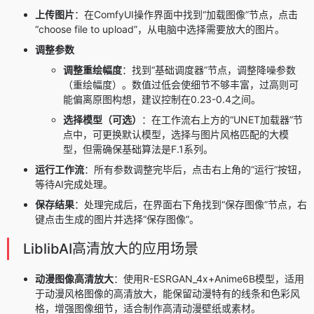
上传图片
：在ComfyUI操作界面中找到“加载图像”节点，点击
“choose file to upload”，从电脑中选择需要放大的图片。
调整参数
调整重绘幅度
：找到“基础调度器”节点，调整降噪参数
（重绘幅度）。数值过低会使细节不够丰富，过高则可
能偏离原图构想，建议控制在0.23-0.4之间。
选择模型（可选）
：在工作流右上方的“UNET加载器”节
点中，可更换默认模型，选择与图片风格匹配的大模
型，但需确保基础算法是F.1系列。
运行工作流
：所有参数调整完毕后，点击右上角的“运行”按钮，
等待AI完成处理。
保存结果
：处理完成后，在界面右下角找到“保存图像”节点，右
键点击生成的图片并选择“保存图像”。
LiblibAI高清放大的应用场景
动漫图像高清放大
：使用R-ESRGAN_4x+Anime6B模型，适用
于动漫风格图像的高清放大，能保留动漫特有的线条和色彩风
格，增强图像细节，适合制作高清动漫壁纸或素材。