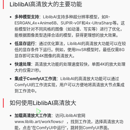
LiblibAI高清放大的主要功能
多种模型支持
：LiblibAI支持多种超分辨率模型，如R-
ESRGAN_4x+Anime6B、SUPIR-v0F和4x-UltraSharp等。这
些模型针对不同风格的图像（如动漫、写实等）进行了优化，
能根据图像类型选择合适的模型，获得更理想的放大效果。
低显存运行
：通过优化算法，LiblibAI的高清放大功能可以在较
低的显存条件下运行。例如，使用InvSR模型时，最低仅需8G
显存即可实现4K图像的高清放大。
快速处理
：高清放大功能的处理速度较快，单图4K的放大处理
大约仅需21秒。
集成于ComfyUI工作流
：LiblibAI的高清放大功能可以通过
ComfyUI的工作流实现，用户可以方便地将高清放大节点集成
到工作流中。
如何使用LiblibAI高清放大
加载高清放大工作流
：访问LiblibAI官网
www.liblib.art/workflows
，找到工作流，选择高清放大功
能，点击“在ComfyUI中运行”，跳转到ComfyUI界面。