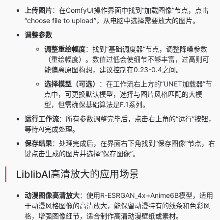
上传图片
：在ComfyUI操作界面中找到“加载图像”节点，点击
“choose file to upload”，从电脑中选择需要放大的图片。
调整参数
调整重绘幅度
：找到“基础调度器”节点，调整降噪参数
（重绘幅度）。数值过低会使细节不够丰富，过高则可
能偏离原图构想，建议控制在0.23-0.4之间。
选择模型（可选）
：在工作流右上方的“UNET加载器”节
点中，可更换默认模型，选择与图片风格匹配的大模
型，但需确保基础算法是F.1系列。
运行工作流
：所有参数调整完毕后，点击右上角的“运行”按钮，
等待AI完成处理。
保存结果
：处理完成后，在界面右下角找到“保存图像”节点，右
键点击生成的图片并选择“保存图像”。
LiblibAI高清放大的应用场景
动漫图像高清放大
：使用R-ESRGAN_4x+Anime6B模型，适用
于动漫风格图像的高清放大，能保留动漫特有的线条和色彩风
格，增强图像细节，适合制作高清动漫壁纸或素材。