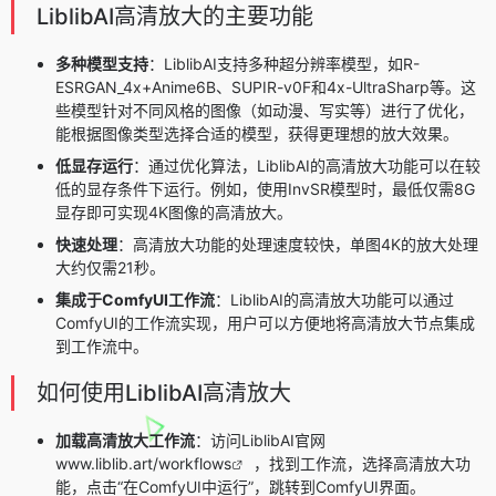
LiblibAI高清放大的主要功能
多种模型支持
：LiblibAI支持多种超分辨率模型，如R-
ESRGAN_4x+Anime6B、SUPIR-v0F和4x-UltraSharp等。这
些模型针对不同风格的图像（如动漫、写实等）进行了优化，
能根据图像类型选择合适的模型，获得更理想的放大效果。
低显存运行
：通过优化算法，LiblibAI的高清放大功能可以在较
低的显存条件下运行。例如，使用InvSR模型时，最低仅需8G
显存即可实现4K图像的高清放大。
快速处理
：高清放大功能的处理速度较快，单图4K的放大处理
大约仅需21秒。
集成于ComfyUI工作流
：LiblibAI的高清放大功能可以通过
ComfyUI的工作流实现，用户可以方便地将高清放大节点集成
到工作流中。
如何使用LiblibAI高清放大
加载高清放大工作流
：访问LiblibAI官网
www.liblib.art/workflows
，找到工作流，选择高清放大功
能，点击“在ComfyUI中运行”，跳转到ComfyUI界面。