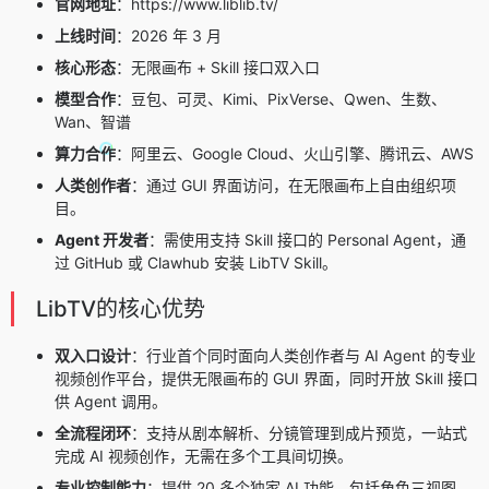
官网地址
：https://www.liblib.tv/
上线时间
：2026 年 3 月
核心形态
：无限画布 + Skill 接口双入口
模型合作
：豆包、可灵、Kimi、PixVerse、Qwen、生数、
Wan、智谱
算力合作
：阿里云、Google Cloud、火山引擎、腾讯云、AWS
人类创作者
：通过 GUI 界面访问，在无限画布上自由组织项
目。
Agent 开发者
：需使用支持 Skill 接口的 Personal Agent，通
过 GitHub 或 Clawhub 安装 LibTV Skill。
LibTV的核心优势
双入口设计
：行业首个同时面向人类创作者与 AI Agent 的专业
视频创作平台，提供无限画布的 GUI 界面，同时开放 Skill 接口
供 Agent 调用。
全流程闭环
：支持从剧本解析、分镜管理到成片预览，一站式
完成 AI 视频创作，无需在多个工具间切换。
专业控制能力
：提供 20 多个独家 AI 功能，包括角色三视图、