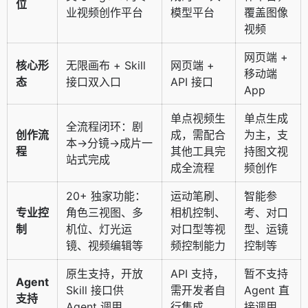
位
业视频创作平台
模型平台
覆盖图像
视频
网页端 +
核心形
无限画布 + Skill
网页端 +
移动端
态
接口双入口
API 接口
App
单点视频生
单点生成
全流程闭环：剧
创作流
成，需配合
为主，支
本→分镜→成片一
程
其他工具完
持图文视
站式完成
成全流程
频创作
20+ 独家功能：
运动笔刷、
智能参
专业控
角色三视图、多
相机控制、
考、对口
制
机位、灯光运
对口型等视
型、运镜
镜、视频编辑等
频控制能力
控制等
原生支持，开放
API 支持，
暂不支持
Agent
Skill 接口供
需开发者自
Agent 直
支持
Agent 调用
行集成
接调用