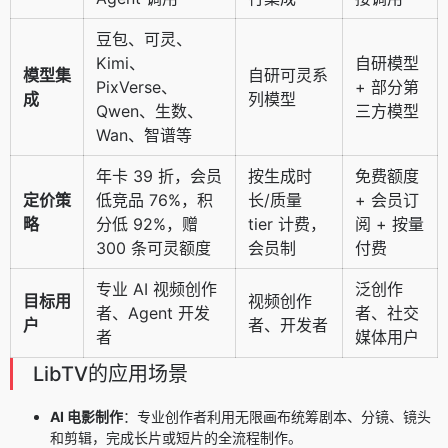
豆包、可灵、
Kimi、
自研模型
模型集
自研可灵系
PixVerse、
+ 部分第
成
列模型
Qwen、生数、
三方模型
Wan、智谱等
年卡 39 折，会员
按生成时
免费额度
定价策
低竞品 76%，积
长/质量
+ 会员订
略
分低 92%，赠
tier 计费，
阅 + 按量
300 条可灵额度
会员制
付费
专业 AI 视频创作
泛创作
目标用
视频创作
者、Agent 开发
者、社交
户
者、开发者
者
媒体用户
LibTV的应用场景
AI 电影制作
：专业创作者利用无限画布统筹剧本、分镜、镜头
和剪辑，完成长片或短片的全流程制作。